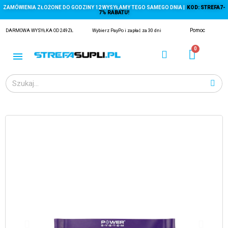
ZAMÓWIENIA ZŁOŻONE DO GODZINY 12 WYSYŁAMY TEGO SAMEGO DNIA |
KOD: STREFA7-
7% RABATU!
Pomoc
DARMOWA WYSYŁKA OD 249ZŁ
Wybierz PayPo i zapłać za 30 dni
ĄGACZE
EJ Z KRYLA)