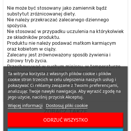
Nie może być stosowany jako zamiennik bądź
substytut zróżnicowanej diety.
Nie należy przekraczać zalecanego dziennego
spożycia.
Nie stosować w przypadku uczulenia na którykolwiek
ze składników produktu.
Produktu nie należy podawać matkom karmiącym
oraz kobietom w ciąży.
Zalecany jest zrównoważony sposób żywienia i
zdrowy tryb życia.
Przechowywać w suchym miejscu, w temperaturze
pokojowej, w miejscu niedostępnym dla małych
Ta witryna korzysta z własnych plików cookie i plików
dzieci.
cookie stron trzecich w celu ulepszenia naszych usług i
Chronić przed bezpośrednim działaniem promieni
pokazywać Ci reklamy związane z Twoimi preferencjami,
słonecznych.
analizując Twoje nawyki nawigacja. Aby wyrazić zgodę na
jego użycie, naciśnij przycisk Akceptuj.
Więcej informacji
Dostosuj pliki cookie
ZOBACZ TAKŻE
ODRZUĆ WSZYSTKO