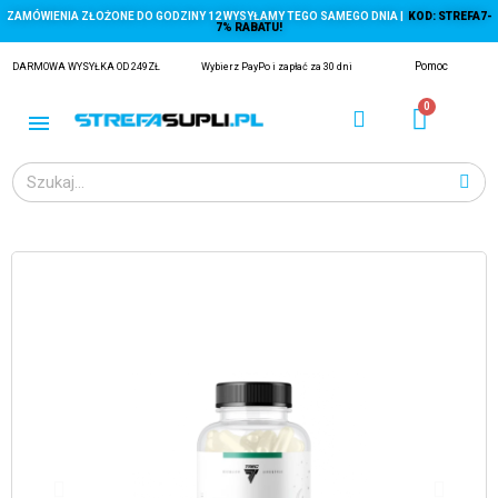
ZAMÓWIENIA ZŁOŻONE DO GODZINY 12 WYSYŁAMY TEGO SAMEGO DNIA |
KOD: STREFA7-
7% RABATU!
Pomoc
DARMOWA WYSYŁKA OD 249ZŁ
Wybierz PayPo i zapłać za 30 dni
ĄGACZE
EJ Z KRYLA)