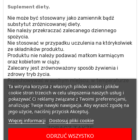
Suplement diety.
Nie może być stosowany jako zamiennik bądź
substytut zróżnicowanej diety.
Nie należy przekraczać zalecanego dziennego
spożycia.
Nie stosować w przypadku uczulenia na którykolwiek
ze składników produktu.
Produktu nie należy podawać matkom karmiącym
oraz kobietom w ciąży.
Zalecany jest zrównoważony sposób żywienia i
zdrowy tryb życia.
Przechowywać w suchym miejscu, w temperaturze
Ta witryna korzysta z własnych plików cookie i plików
pokojowej, w miejscu niedostępnym dla małych
cookie stron trzecich w celu ulepszenia naszych usług i
dzieci.
pokazywać Ci reklamy związane z Twoimi preferencjami,
Chronić przed bezpośrednim działaniem promieni
analizując Twoje nawyki nawigacja. Aby wyrazić zgodę na
słonecznych.
jego użycie, naciśnij przycisk Akceptuj.
Więcej informacji
Dostosuj pliki cookie
ZOBACZ TAKŻE
ODRZUĆ WSZYSTKO