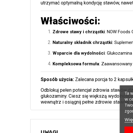
utrzymać optymalną kondycję stawów, nawet 
Właściwości:
Zdrowe stawy i chrząstki
: NOW Foods G
Naturalny składnik chrząstki
: Suplemen
Wsparcie dla wydolności
: Glukozamina
Kompleksowa formuła
: Zaawansowany 
Sposób użycia:
Zalecana porcja to 2 kapsuł
Odblokuj pełen potencjał zdrowia stawów d
Ta w
glukozaminy. Ciesz się większą wydolności
w ce
wewnątrz i osiągnij pełne zdrowie stawów
Twoi
zgod
Więc
UWAGI