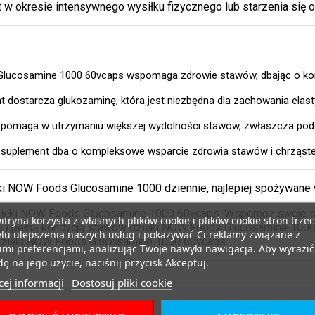
w okresie intensywnego wysiłku fizycznego lub starzenia się 
lucosamine 1000 60vcaps wspomaga zdrowie stawów, dbając o kon
t dostarcza glukozaminę, która jest niezbędna dla zachowania elast
 pomaga w utrzymaniu większej wydolności stawów, zwłaszcza pod
suplement dba o kompleksowe wsparcie zdrowia stawów i chrząste
ki NOW Foods Glucosamine 1000 dziennie, najlepiej spożywane w
zięki NOW Foods Glucosamine 1000 60vcaps. Wspomóż swoje sta
itryna korzysta z własnych plików cookie i plików cookie stron trzec
ą i pełną kondycją stawów dzięki NOW Foods Glucosamine 1000
lu ulepszenia naszych usług i pokazywać Ci reklamy związane z
 dzięki NOW Foods Glucosamine 1000 60vcaps.
mi preferencjami, analizując Twoje nawyki nawigacja. Aby wyrazić
ę na jego użycie, naciśnij przycisk Akceptuj.
ej informacji
Dostosuj pliki cookie