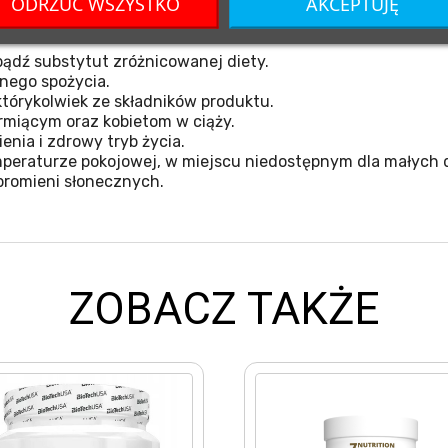
ODRZUĆ WSZYSTKO
AKCEPTUJĘ
ądź substytut zróżnicowanej diety.
nego spożycia.
tórykolwiek ze składników produktu.
miącym oraz kobietom w ciąży.
nia i zdrowy tryb życia.
eraturze pokojowej, w miejscu niedostępnym dla małych d
promieni słonecznych.
ZOBACZ TAKŻE