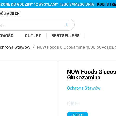
ŻONE DO GODZINY 12 WYSYŁAMY TEGO SAMEGO DNIA |
KOD: STRE
Ć ZA 30 DNI
OWOŚCI
OUTLET
BESTSELLERS
chrona Stawów
NOW Foods Glucosamine 1000 60vcaps.
NOW Foods Glucos
Glukozamina
Ochrona Stawów





-6,38 zł