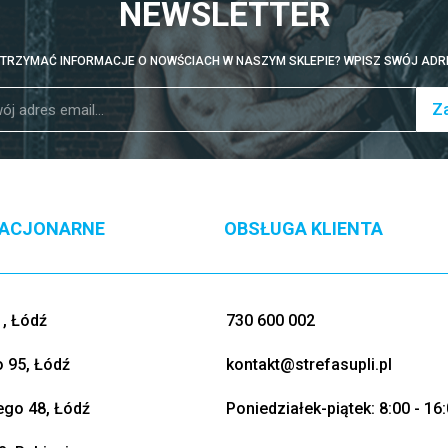
NEWSLETTER
TRZYMAĆ INFORMACJE O NOWŚCIACH W NASZYM SKLEPIE? WPISZ SWÓJ ADRE
Za
TACJONARNE
OBSŁUGA KLIENTA
, Łódź
730 600 002
o 95, Łódź
kontakt@strefasupli.pl
go 48, Łódź
Poniedziałek-piątek: 8:00 - 16