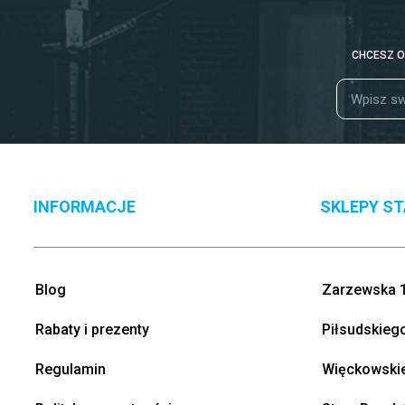
CHCESZ O
INFORMACJE
SKLEPY S
Blog
Zarzewska 1
Rabaty i prezenty
Piłsudskieg
Regulamin
Więckowskie