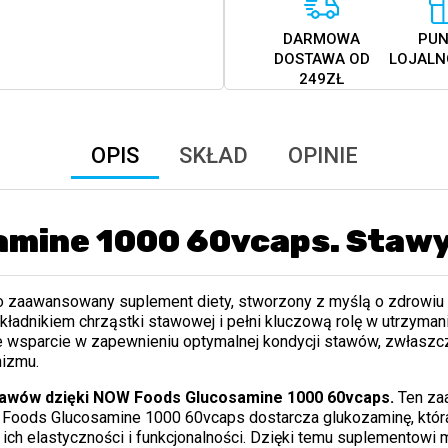
DARMOWA
PUN
DOSTAWA OD
LOJALN
249ZŁ
OPIS
SKŁAD
OPINIE
amine 1000 60vcaps. Staw
o zaawansowany suplement diety, stworzony z myślą o zdrowiu s
składnikiem chrząstki stawowej i pełni kluczową rolę w utrzymani
 wsparcie w zapewnieniu optymalnej kondycji stawów, zwłaszc
nizmu.
stawów dzięki NOW Foods Glucosamine 1000 60vcaps.
Ten za
 Foods Glucosamine 1000 60vcaps dostarcza glukozaminę, która 
 ich elastyczności i funkcjonalności. Dzięki temu suplementowi