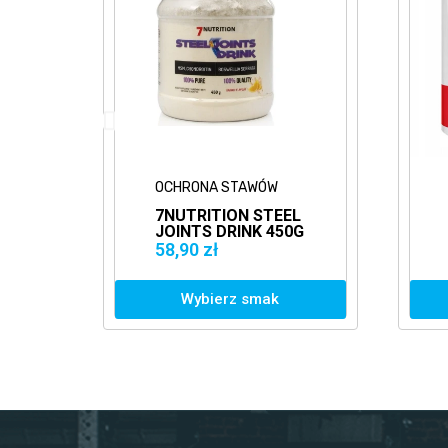
OCHRONA STAWÓW
OCHRONA STAWÓW
7NUTRITION STEEL
BIOTECH
JOINTS DRINK 450G
COLLAGEN 300G
OCHRONA
KOLAGEN
58,90 zł
65,90 zł
STAWÓW
Wybierz smak
Wybierz smak