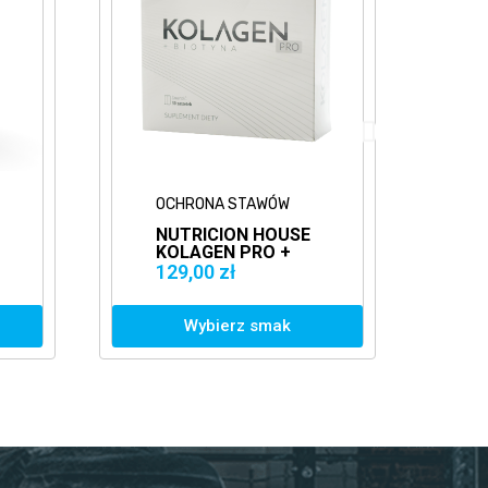
OCHRONA STAWÓW
OCHRONA STAWÓW
NUTRICION HOUSE
7NUTRITION MSM
KOLAGEN PRO +
750MG 200KAPS.
BIOTYNA
SUPLEMENT NA
29,00 zł
34,37 zł
49,00 zł
30SASZETEK
STAWY
Wybierz smak
Dodaj do koszyka