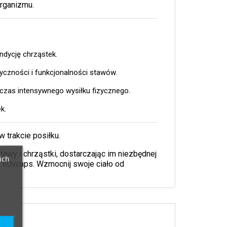
organizmu.
dycję chrząstek.
yczności i funkcjonalności stawów.
czas intensywnego wysiłku fizycznego.
k.
 trakcie posiłku.
wy i chrząstki, dostarczając im niezbędnej
ich
 60vcaps. Wzmocnij swoje ciało od