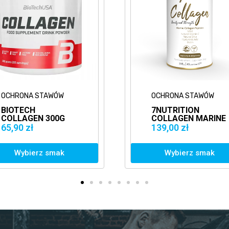
OCHRONA STAWÓW
7NUTRITION
COLLAGEN MARINE
315G BEAUTY
139,00 zł
1
KOLAGEN RYBI
MORSKI
Wybierz smak