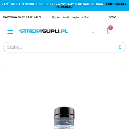
ZAMÓWIENIA ZŁOŻONE DO GODZINY 12 WYSYŁAMY TEGO SAMEGO DNIA |
KOD: STREFA7-
7% RABATU!
Pomoc
DARMOWA WYSYŁKA OD 249ZŁ
Wybierz PayPo i zapłać za 30 dni
ĄGACZE
EJ Z KRYLA)