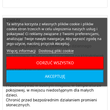
UWAGI
Ta witryna korzysta z własnych plików cookie i plików
Suplement diety.
cookie stron trzecich w celu ulepszenia naszych usług i
pokazywać Ci reklamy związane z Twoimi preferencjami,
Nie może być stosowany jako zamiennik bądź
analizując Twoje nawyki nawigacja. Aby wyrazić zgodę na
substytut zróżnicowanej diety.
jego użycie, naciśnij przycisk Akceptuj.
Nie należy przekraczać zalecanego dziennego
Więcej informacji
Dostosuj pliki cookie
spożycia.
Nie stosować w przypadku uczulenia na którykolwiek
ze składników produktu.
ODRZUĆ WSZYSTKO
Produktu nie należy podawać matkom karmiącym
oraz kobietom w ciąży.
Zalecany jest zrównoważony sposób żywienia i
AKCEPTUJĘ
zdrowy tryb życia.
Przechowywać w suchym miejscu, w temperaturze
pokojowej, w miejscu niedostępnym dla małych
dzieci.
Chronić przed bezpośrednim działaniem promieni
słonecznych.