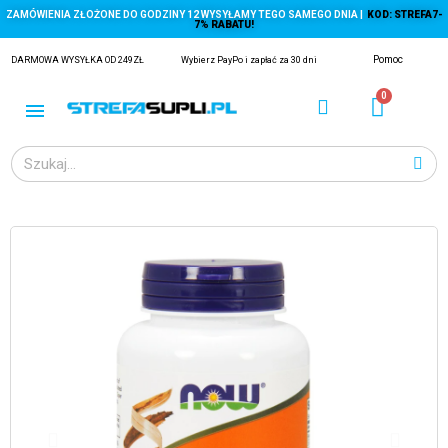
ZAMÓWIENIA ZŁOŻONE DO GODZINY 12 WYSYŁAMY TEGO SAMEGO DNIA |
KOD: STREFA7-
7% RABATU!
Pomoc
DARMOWA WYSYŁKA OD 249ZŁ
Wybierz PayPo i zapłać za 30 dni
ĄGACZE
EJ Z KRYLA)