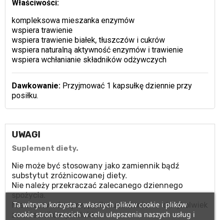
Właściwości:
kompleksowa mieszanka enzymów
wspiera trawienie
wspiera trawienie białek, tłuszczów i cukrów
wspiera naturalną aktywność enzymów i trawienie
wspiera wchłanianie składników odżywczych
Dawkowanie:
Przyjmować 1 kapsułkę dziennie przy
posiłku.
UWAGI
Suplement diety.
Nie może być stosowany jako zamiennik bądź
substytut zróżnicowanej diety.
Nie należy przekraczać zalecanego dziennego
spożycia.
Ta witryna korzysta z własnych plików cookie i plików
Nie stosować w przypadku uczulenia na którykolwiek
cookie stron trzecich w celu ulepszenia naszych usług i
ze składników produktu.