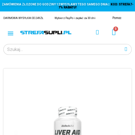
ZAMÓWIENIA ZŁOŻONE DO GODZINY 12 WYSYŁAMY TEGO SAMEGO DNIA |
KOD: STREFA7-
7% RABATU!
Pomoc
DARMOWA WYSYŁKA OD 249ZŁ
Wybierz PayPo i zapłać za 30 dni
ĄGACZE
EJ Z KRYLA)