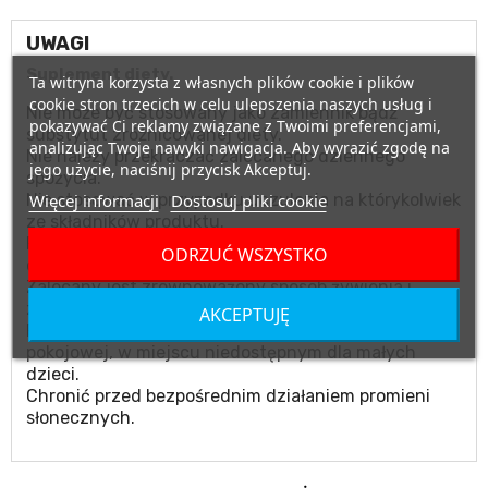
UWAGI
Suplement diety.
Ta witryna korzysta z własnych plików cookie i plików
cookie stron trzecich w celu ulepszenia naszych usług i
Nie może być stosowany jako zamiennik bądź
pokazywać Ci reklamy związane z Twoimi preferencjami,
substytut zróżnicowanej diety.
analizując Twoje nawyki nawigacja. Aby wyrazić zgodę na
Nie należy przekraczać zalecanego dziennego
jego użycie, naciśnij przycisk Akceptuj.
spożycia.
Więcej informacji
Dostosuj pliki cookie
Nie stosować w przypadku uczulenia na którykolwiek
ze składników produktu.
Produktu nie należy podawać matkom karmiącym
ODRZUĆ WSZYSTKO
oraz kobietom w ciąży.
Zalecany jest zrównoważony sposób żywienia i
zdrowy tryb życia.
AKCEPTUJĘ
Przechowywać w suchym miejscu, w temperaturze
pokojowej, w miejscu niedostępnym dla małych
dzieci.
Chronić przed bezpośrednim działaniem promieni
słonecznych.