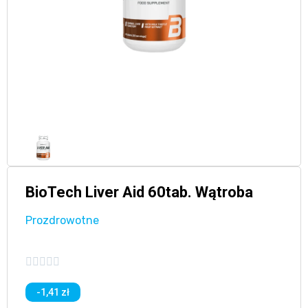
BioTech Liver Aid 60tab. Wątroba
Prozdrowotne





-1,41 zł