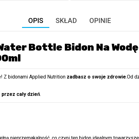
OPIS
SKŁAD
OPINIE
Water Bottle Bidon Na Wodę
000ml
e! Z bidonami Applied Nutrition
zadbasz o swoje zdrowie
.Od d
 przez cały dzień
.
 pełną nieprzemakalność, co czyni ten bidon idealnym towarzys