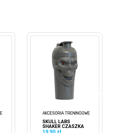
E
AKCESORIA TRENINGOWE
A
SKULL LABS
P
SHAKER CZASZKA
R
700ML BIAŁY
G
19,90 zł
4