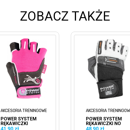
ZOBACZ TAKŻE
AKCESORIA TRENINGOWE
AKCESORIA TRENINGOW
POWER SYSTEM
SKULL LABS
RĘKAWICZKI NO
SHAKER CZASZKA
COMPROMISE
700ML SZARA
48,90 zł
19,90 zł