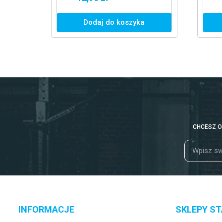
PINK RĘKAWICZKI
Wybierz smak
CHCESZ O
INFORMACJE
SKLEPY S