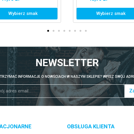
GREY
Wybierz smak
Dodaj do koszyka
NEWSLETTER
TRZYMAĆ INFORMACJE O NOWŚCIACH W NASZYM SKLEPIE? WPISZ SWÓJ ADRE
Za
TACJONARNE
OBSŁUGA KLIENTA