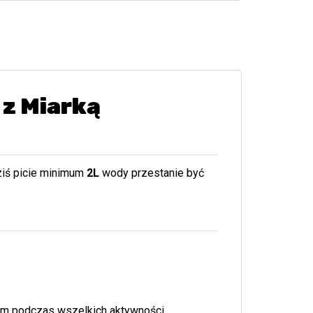
 z Miarką
ziś picie minimum
2L
wody przestanie być
zem podczas wszelkich aktywności.