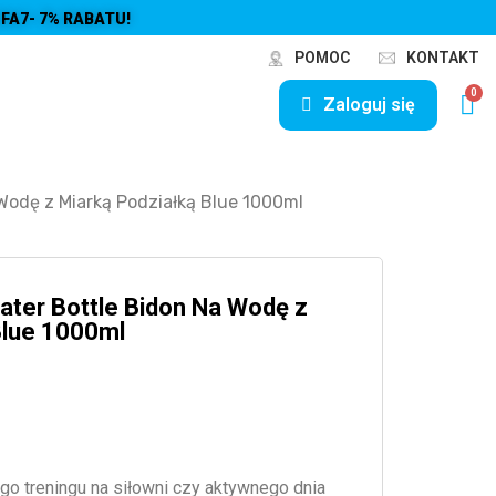
FA7- 7% RABATU!
POMOC
KONTAKT
Zaloguj się
 Wodę z Miarką Podziałką Blue 1000ml
Water Bottle Bidon Na Wodę z
Blue 1000ml
 treningu na siłowni czy aktywnego dnia