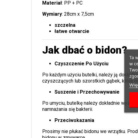
Materiał
: PP + PC
Wymiary
: 28cm x 7,5cm
szczelna
łatwe otwarcie
Jak dbać o bidon?
Ta w
w ce
Czyszczenie Po Użyciu
Twoi
Po każdym użyciu butelki, należy ją dokładn
zgod
czyszczących lub szorstkich gąbek, które 
Więc
Suszenie i Przechowywanie
Po umyciu, butelkę należy dokładnie wysusz
namnażania się bakterii.
Przeciwskazania
Prosimy nie płukać bidonu we wrzątku. Produ
bidonu w zmywarce.