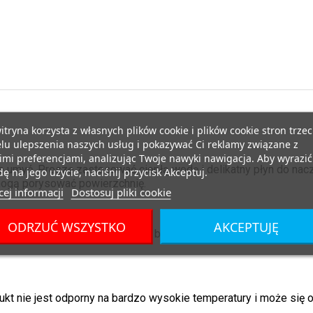
itryna korzysta z własnych plików cookie i plików cookie stron trzec
lu ulepszenia naszych usług i pokazywać Ci reklamy związane z
mi preferencjami, analizując Twoje nawyki nawigacja. Aby wyrazić
ie umyć. Proszę zastosować ciepłą wodę i delikatny płyn do nac
ę na jego użycie, naciśnij przycisk Akceptuj.
mogą porysować powierzchnię.
ej informacji
Dostosuj pliki cookie
ODRZUĆ WSZYSTKO
AKCEPTUJĘ
yć. Zaleca się przechowywanie butelki w stanie otwartym, aby z
kt nie jest odporny na bardzo wysokie temperatury i może się o