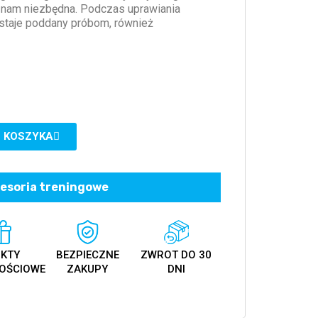
 nam niezbędna. Podczas uprawiania
staje poddany próbom, również
 KOSZYKA
esoria treningowe
KTY
BEZPIECZNE
ZWROT DO 30
OŚCIOWE
ZAKUPY
DNI