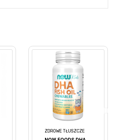
 TŁUSZCZE
OMEGA 3
OODS DHA
NOW FOODS