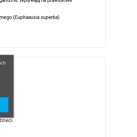
rganizmu. Wpływają na prawidłowe
znego (
Euphaausia superba
).
ich
zieci.