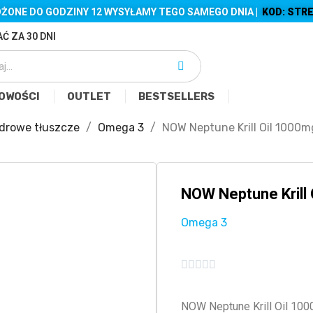
ŻONE DO GODZINY 12 WYSYŁAMY TEGO SAMEGO DNIA |
KOD: STRE
Ć ZA 30 DNI
OWOŚCI
OUTLET
BESTSELLERS
drowe tłuszcze
Omega 3
NOW Neptune Krill Oil 1000m
NOW Neptune Krill 
Omega 3





NOW Neptune Krill Oil 1000