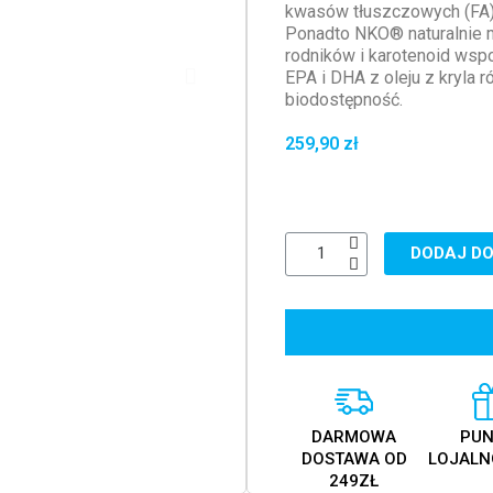
kwasów tłuszczowych (FA),
Ponadto NKO® naturalnie m
rodników i karotenoid wsp
EPA i DHA z oleju z kryla
biodostępność.
259,90 zł
DODAJ DO
DARMOWA
PUN
DOSTAWA OD
LOJALN
249ZŁ