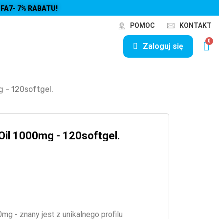
FA7- 7% RABATU!
POMOC
KONTAKT
Zaloguj się
g - 120softgel.
Oil 1000mg - 120softgel.
mg - znany jest z unikalnego profilu