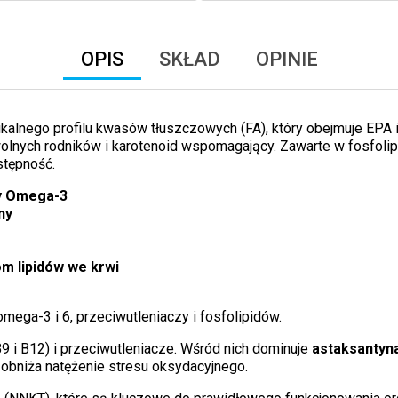
OPIS
SKŁAD
OPINIE
nikalnego profilu kwasów tłuszczowych (FA), który obejmuje EPA
wolnych rodników i karotenoid wspomagający. Zawarte w fosfolip
stępność.
y Omega-3
ny
m lipidów we krwi
ga-3 i 6, przeciwutleniaczy i fosfolipidów.
 B9 i B12) i przeciwutleniacze. Wśród nich dominuje
astaksantyn
 i obniża natężenie stresu oksydacyjnego.