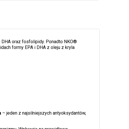
 i DHA oraz fosfolipidy. Ponadto NKO®
idach formy EPA i DHA z oleju z kryla
a
– jeden z najsilniejszych antyoksydantów,