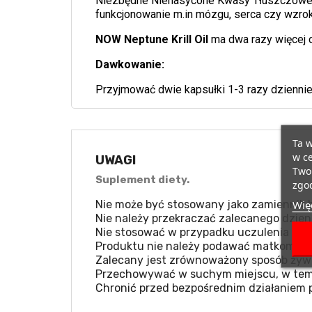
Niezbędne Nienasycone Kwasy Tłuszczowe (
funkcjonowanie m.in mózgu, serca czy wzrok
NOW Neptune Krill Oil
ma dwa razy więcej ol
Dawkowanie:
Przyjmować dwie kapsułki 1-3 razy dziennie,
Ta w
w ce
UWAGI
Twoi
Suplement diety.
zgod
Więc
Nie może być stosowany jako zamiennik b
Nie należy przekraczać zalecanego dzien
Nie stosować w przypadku uczulenia na k
Produktu nie należy podawać matkom kar
Zalecany jest zrównoważony sposób żywie
Przechowywać w suchym miejscu, w temp
Chronić przed bezpośrednim działaniem 