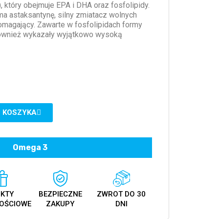
 który obejmuje EPA i DHA oraz fosfolipidy.
a astaksantynę, silny zmiatacz wolnych
omagający. Zawarte w fosfolipidach formy
 również wykazały wyjątkowo wysoką
 KOSZYKA
Omega 3
KTY
BEZPIECZNE
ZWROT DO 30
OŚCIOWE
ZAKUPY
DNI