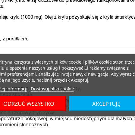
NNKT), które są kluczowe do prawidłowego funkcjonowania o
u.
eju kryla (1000 mg). Olej z kryla pozyskuje się z kryla antarktyc
 z posiłkiem.
itryna korzysta z własnych plików cookie i plików cookie stron trzec
lu ulepszenia naszych usług i pokazywać Ci reklamy związane z
mi preferencjami, analizując Twoje nawyki nawigacja. Aby wyrazić
ę na jego użycie, naciśnij przycisk Akceptuj.
ej informacji
Dostosuj pliki cookie
ądź substytut zróżnicowanej diety.
nego spożycia.
tórykolwiek ze składników produktu.
ODRZUĆ WSZYSTKO
AKCEPTUJĘ
miącym oraz kobietom w ciąży.
nia i zdrowy tryb życia.
eraturze pokojowej, w miejscu niedostępnym dla małych d
promieni słonecznych.