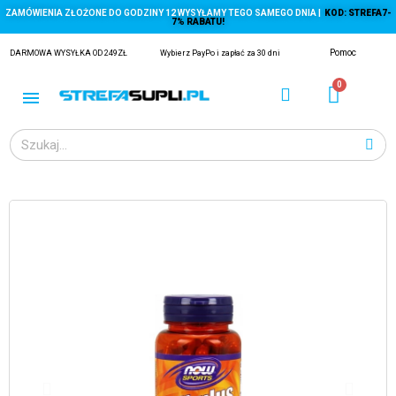
ZAMÓWIENIA ZŁOŻONE DO GODZINY 12 WYSYŁAMY TEGO SAMEGO DNIA |
KOD: STREFA7-
7% RABATU!
Pomoc
DARMOWA WYSYŁKA OD 249ZŁ
Wybierz PayPo i zapłać za 30 dni
ĄGACZE
EJ Z KRYLA)