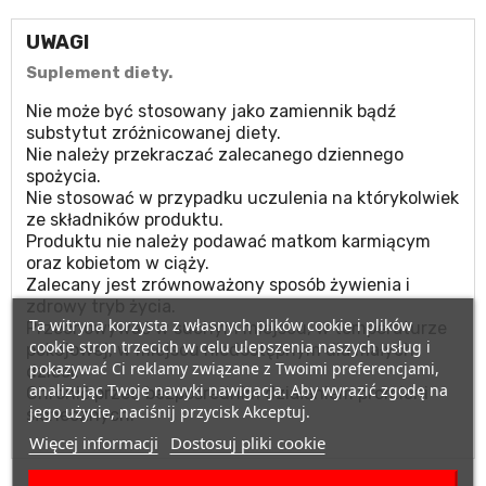
UWAGI
Suplement diety.
Nie może być stosowany jako zamiennik bądź
substytut zróżnicowanej diety.
Nie należy przekraczać zalecanego dziennego
spożycia.
Nie stosować w przypadku uczulenia na którykolwiek
ze składników produktu.
Produktu nie należy podawać matkom karmiącym
oraz kobietom w ciąży.
Zalecany jest zrównoważony sposób żywienia i
zdrowy tryb życia.
Ta witryna korzysta z własnych plików cookie i plików
Przechowywać w suchym miejscu, w temperaturze
cookie stron trzecich w celu ulepszenia naszych usług i
pokojowej, w miejscu niedostępnym dla małych
pokazywać Ci reklamy związane z Twoimi preferencjami,
dzieci.
analizując Twoje nawyki nawigacja. Aby wyrazić zgodę na
Chronić przed bezpośrednim działaniem promieni
jego użycie, naciśnij przycisk Akceptuj.
słonecznych.
Więcej informacji
Dostosuj pliki cookie