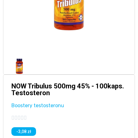
NOW Tribulus 500mg 45% - 100kaps.
Testosteron
Boostery testosteronu





-3,08 zł