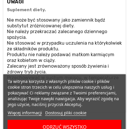
UWAGI
Suplement diety.
Nie może być stosowany jako zamiennik bądź
substytut zróżnicowanej diety.
Nie należy przekraczać zalecanego dziennego
spożycia.
Nie stosować w przypadku uczulenia na którykolwiek
ze składników produktu.
Produktu nie należy podawać matkom karmiącym
oraz kobietom w ciąży.
Zalecany jest zrównoważony sposób żywienia i
zdrowy tryb życia.
Przechowywać w suchym miejscu, w temperaturze
Ta witryna korzysta z własnych plików cookie i plików
pokojowej, w miejscu niedostępnym dla małych
cookie stron trzecich w celu ulepszenia naszych usług i
dzieci.
pokazywać Ci reklamy związane z Twoimi preferencjami,
Chronić przed bezpośrednim działaniem promieni
analizując Twoje nawyki nawigacja. Aby wyrazić zgodę na
słonecznych.
jego użycie, naciśnij przycisk Akceptuj.
Więcej informacji
Dostosuj pliki cookie
ZOBACZ TAKŻE
ODRZUĆ WSZYSTKO