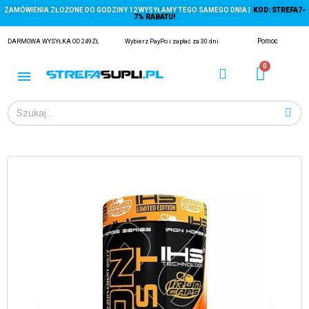
ZAMÓWIENIA ZŁOŻONE DO GODZINY 12 WYSYŁAMY TEGO SAMEGO DNIA |
KOD: STREFA7-
7% RABATU!
Pomoc
DARMOWA WYSYŁKA OD 249ZŁ
Wybierz PayPo i zapłać za 30 dni
ĄGACZE
EJ Z KRYLA)