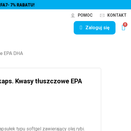
FA7- 7% RABATU!
POMOC
KONTAKT
Zaloguj się
we EPA DHA
aps. Kwasy tłuszczowe EPA