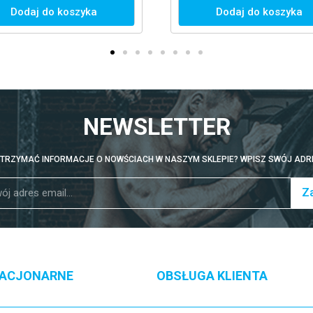
Dodaj do koszyka
Dodaj do koszyka
NEWSLETTER
TRZYMAĆ INFORMACJE O NOWŚCIACH W NASZYM SKLEPIE? WPISZ SWÓJ ADRE
Za
TACJONARNE
OBSŁUGA KLIENTA