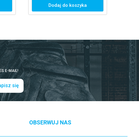
Dodaj do koszyka
S E-MAIL!
pisz się
OBSERWUJ NAS