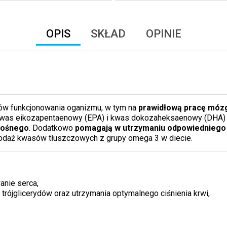
OPIS
SKŁAD
OPINIE
tów funkcjonowania oganizmu, w tym na
prawidłową pracę móz
was eikozapentaenowy (EPA) i kwas dokozaheksaenowy (DHA) 
nośnego
. Dodatkowo
pomagają w utrzymaniu odpowiedniego ci
podaż kwasów tłuszczowych z grupy omega 3 w diecie.
nie serca,
 trójglicerydów oraz utrzymania optymalnego ciśnienia krwi,