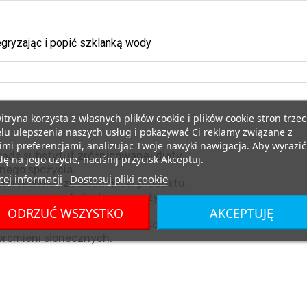
egryzając i popić szklanką wody
itryna korzysta z własnych plików cookie i plików cookie stron trzec
lu ulepszenia naszych usług i pokazywać Ci reklamy związane z
mi preferencjami, analizując Twoje nawyki nawigacja. Aby wyrazić
ądź substytut zróżnicowanej diety.
ę na jego użycie, naciśnij przycisk Akceptuj.
nego spożycia.
ej informacji
Dostosuj pliki cookie
tórykolwiek ze składników produktu.
miącym oraz kobietom w ciąży.
ODRZUĆ WSZYSTKO
AKCEPTUJĘ
nia i zdrowy tryb życia.
eraturze pokojowej, w miejscu niedostępnym dla małych d
promieni słonecznych.