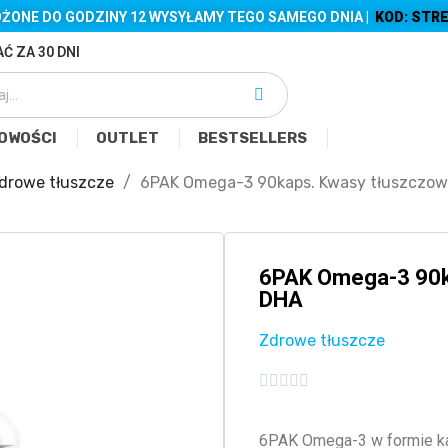
ŻONE DO GODZINY 12 WYSYŁAMY TEGO SAMEGO DNIA |
KOD: STRE
Ć ZA 30 DNI
OWOŚCI
OUTLET
BESTSELLERS
drowe tłuszcze
6PAK Omega-3 90kaps. Kwasy tłuszczo
6PAK Omega-3 90k
DHA
Zdrowe tłuszcze





6PAK Omega-3 w formie kapsułek typu softgel zawierający olej rybi.