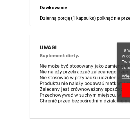
Dawkowanie:
Dzienną porcję (1 kapsułka) połknąć nie prz
UWAGI
Ta w
w ce
Suplement diety.
Twoi
Nie może być stosowany jako zamiennik b
zgod
Nie należy przekraczać zalecanego dzien
Więc
Nie stosować w przypadku uczulenia na k
Produktu nie należy podawać matkom kar
Zalecany jest zrównoważony sposób żywie
Przechowywać w suchym miejscu, w temp
Chronić przed bezpośrednim działaniem 