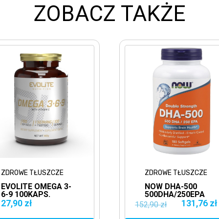
ZOBACZ TAKŻE
ZDROWE TŁUSZCZE
ZDROWE TŁUSZCZE
EVOLITE OMEGA 3-
NOW DHA-500
6-9 100KAPS.
500DHA/250EPA
KWASY
180SOFTGELS
27,90 zł
131,76 zł
152,90 zł
TŁUSZCZOWE EPA
OMEGA 3 ZDROWE
DHA
TŁUSZCZE