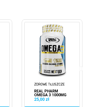
ZDROWE TŁUSZCZE
Z
REAL PHARM
I
OMEGA 3 1000MG
9
60KAPS. KWASY
T
25,00 zł
2
TŁUSZCZOWE EPA
E
DHA