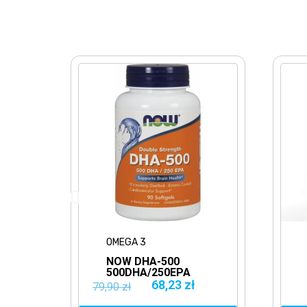
OMEGA 3
NOW DHA-500
500DHA/250EPA
90SOFTGELS
68,23 zł
79,90 zł
NATURALNY OLEJ
A
RYBNY KWASY