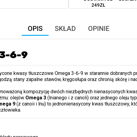
249ZŁ
OPIS
SKŁAD
OPINIE
3-6-9
sycone kwasy tłuszczowe Omega 3-6-9 w starannie dobranych p
godzą stany zapalne stawów, kręgosłupa oraz chronią skórę i nad
wnoważoną kompozycję dwóch niezbędnych nienasyconych kwasów
izmu: olejów
Omega 3
(lnianego i z canoli) oraz jednego oleju ty
mega 9
(z canoii i lnu) to jednonienasycony kwas tłuszczowy, kt
człowieka.