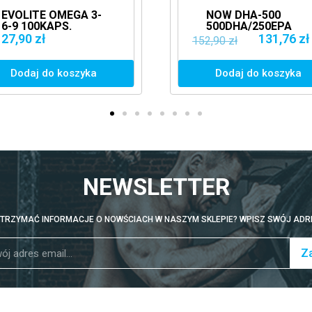
NOW DHA-500
REAL
500DHA/250EPA
OMEG
180SOFTGELS
60KA
131,76 zł
25,00
152,90 zł
OMEGA 3 ZDROWE
TŁUS
TŁUSZCZE
DHA
Dodaj do koszyka
Dod
NEWSLETTER
TRZYMAĆ INFORMACJE O NOWŚCIACH W NASZYM SKLEPIE? WPISZ SWÓJ ADRE
Za