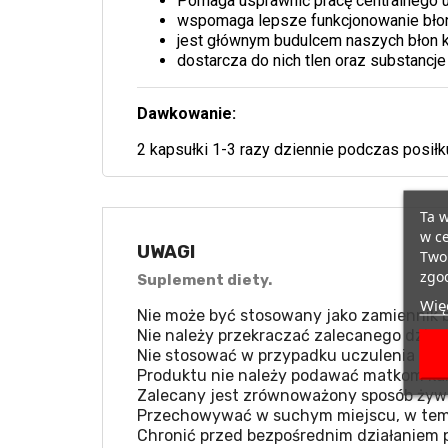
Pomaga usprawnić pracę centralnego 
wspomaga lepsze funkcjonowanie bło
jest głównym budulcem naszych błon
dostarcza do nich tlen oraz substancj
Dawkowanie:
2 kapsułki 1-3 razy dziennie podczas posiłk
Ta w
w ce
UWAGI
Twoi
zgod
Suplement diety.
Więc
Nie może być stosowany jako zamiennik b
Nie należy przekraczać zalecanego dzien
Nie stosować w przypadku uczulenia na k
Produktu nie należy podawać matkom kar
Zalecany jest zrównoważony sposób żywie
Przechowywać w suchym miejscu, w temp
Chronić przed bezpośrednim działaniem 