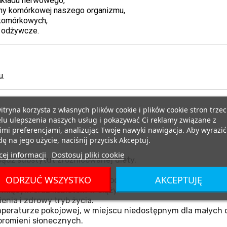
układu nerwowego,
ny komórkowej naszego organizmu,
 komórkowych,
e odżywcze.
u.
itryna korzysta z własnych plików cookie i plików cookie stron trzec
lu ulepszenia naszych usług i pokazywać Ci reklamy związane z
mi preferencjami, analizując Twoje nawyki nawigacja. Aby wyrazić
ę na jego użycie, naciśnij przycisk Akceptuj.
ej informacji
Dostosuj pliki cookie
ądź substytut zróżnicowanej diety.
nego spożycia.
ODRZUĆ WSZYSTKO
AKCEPTUJĘ
tórykolwiek ze składników produktu.
miącym oraz kobietom w ciąży.
nia i zdrowy tryb życia.
eraturze pokojowej, w miejscu niedostępnym dla małych d
promieni słonecznych.