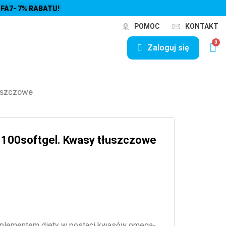
FA7- 7% RABATU!
POMOC
KONTAKT
Zaloguj się
uszczowe
100softgel. Kwasy tłuszczowe
plementem diety w postaci kwasów omega-