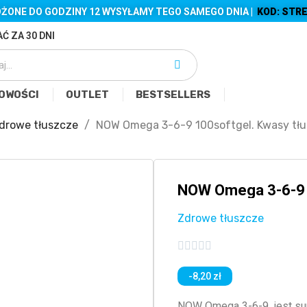
ŻONE DO GODZINY 12 WYSYŁAMY TEGO SAMEGO DNIA |
KOD: STRE
Ć ZA 30 DNI
OWOŚCI
OUTLET
BESTSELLERS
drowe tłuszcze
NOW Omega 3-6-9 100softgel. Kwasy tł
NOW Omega 3-6-9 
Zdrowe tłuszcze





-8,20 zł
NOW Omega 3-6-9 jest su