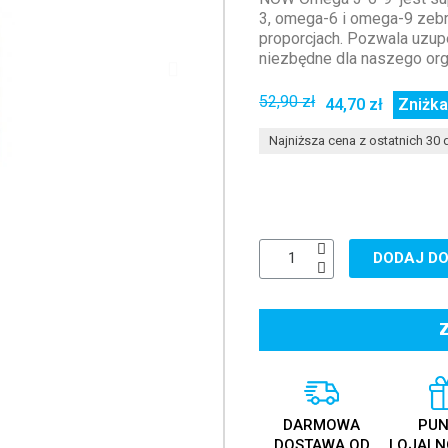
3, omega-6 i omega-9 zeb
proporcjach. Pozwala uzup
niezbędne dla naszego or
52,90 zł
44,70 zł
Zniżka
Najniższa cena z ostatnich 30 d
DODAJ DO
DARMOWA
PUN
DOSTAWA OD
LOJALN