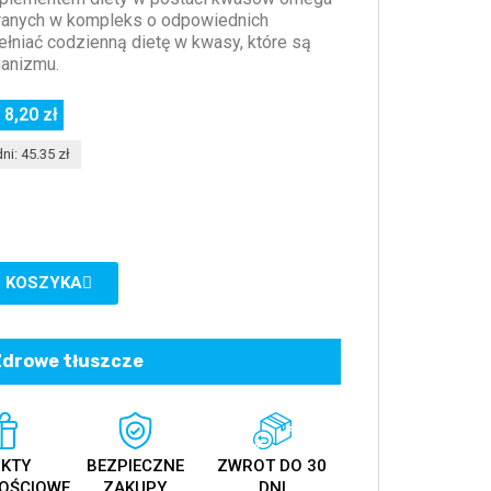
ranych w kompleks o odpowiednich
ełniać codzienną dietę w kwasy, które są
ganizmu.
 8,20 zł
ni: 45.35 zł
 KOSZYKA
Zdrowe tłuszcze
KTY
BEZPIECZNE
ZWROT DO 30
OŚCIOWE
ZAKUPY
DNI