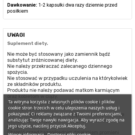
Dawkowanie:
1-2 kapsułki dwa razy dziennie przed
posiłkiem
UWAGI
Suplement diety.
Nie może być stosowany jako zamiennik bądź
substytut zróżnicowanej diety.
Nie należy przekraczać zalecanego dziennego
spożycia.
Nie stosować w przypadku uczulenia na którykolwiek
ze składników produktu.
Produktu nie należy podawać matkom karmiącym
oraz kobietom w ciąży.
Ta witryna korzysta z własnych plików cookie i plików
Zalecany jest zrównoważony sposób żywienia i
cookie stron trzecich w celu ulepszenia naszych usług i
zdrowy tryb życia.
pokazywać Ci reklamy związane z Twoimi preferencjami,
Przechowywać w suchym miejscu, w temperaturze
analizując Twoje nawyki nawigacja. Aby wyrazić zgodę na
pokojowej, w miejscu niedostępnym dla małych
jego użycie, naciśnij przycisk Akceptuj.
dzieci.
Chronić przed bezpośrednim działaniem promieni
Więcej informacji
Dostosuj pliki cookie