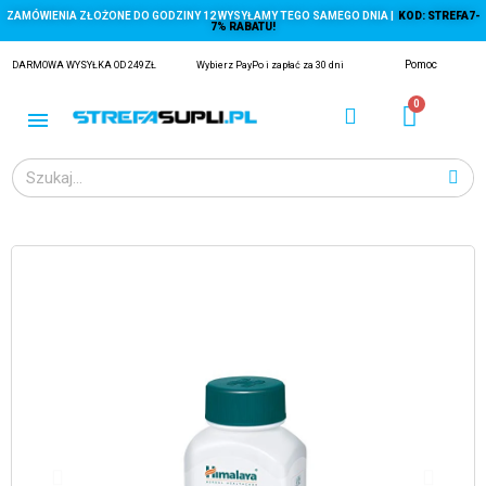
ZAMÓWIENIA ZŁOŻONE DO GODZINY 12 WYSYŁAMY TEGO SAMEGO DNIA |
KOD: STREFA7-
7% RABATU!
Pomoc
DARMOWA WYSYŁKA OD 249ZŁ
Wybierz PayPo i zapłać za 30 dni
ĄGACZE
EJ Z KRYLA)