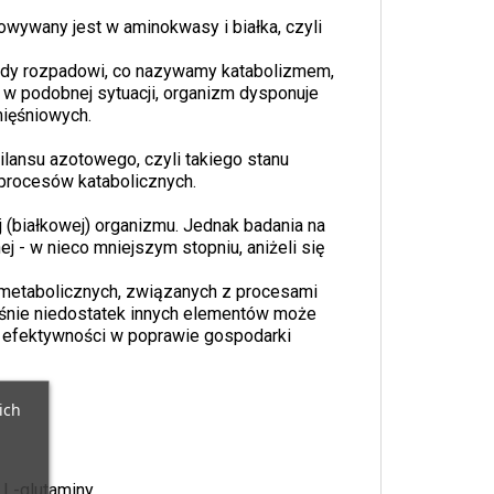
owywany jest w aminokwasy i białka, czyli
wtedy rozpadowi, co nazywamy katabolizmem,
k, w podobnej sytuacji, organizm dysponuje
mięśniowych.
ilansu azotowego, czyli takiego stanu
 procesów katabolicznych.
 (białkowej) organizmu. Jednak badania na
j - w nieco mniejszym stopniu, aniżeli się
w metabolicznych, związanych z procesami
aśnie niedostatek innych elementów może
j efektywności w poprawie gospodarki
ich
 L-glutaminy