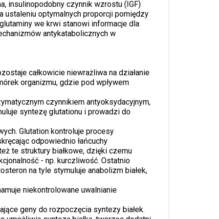
na, insulinopodobny czynnik wzrostu (IGF)
 ustaleniu optymalnych proporcji pomiędzy
glutaminy we krwi stanowi informacje dla
mechanizmów antykatabolicznych w
zostaje całkowicie niewrażliwa na działanie
omórek organizmu, gdzie pod wpływem
eenzymatycznym czynnikiem antyoksydacyjnym,
uluje syntezę glutationu i prowadzi do
ych. Glutation kontroluje procesy
 skręcając odpowiednio łańcuchy
eż te struktury białkowe, dzięki czemu
cjonalność - np. kurczliwość. Ostatnio
steron na tyle stymuluje anabolizm białek,
hamuje niekontrolowane uwalnianie
dzające geny do rozpoczęcia syntezy białek.