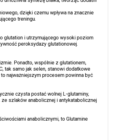
 umożliwia syntezę białka, tworząc dodatni
śniowego, dzięki czemu wpływa na znacznie
ującego treningu.
o glutation i utrzymującego wysoki poziom
ktywność peroksydazy glutationowej.
zmie. Ponadto, wspólnie z glutationem,
C, tak samo jak selen, stanowi dodatkowe
y to najważniejszym procesem powinna być
znie czysta postać wolnej L-glutaminy,
ze szlaków anabolicznej i antykatabolicznej
ciwościami anabolicznymi, to Glutamine