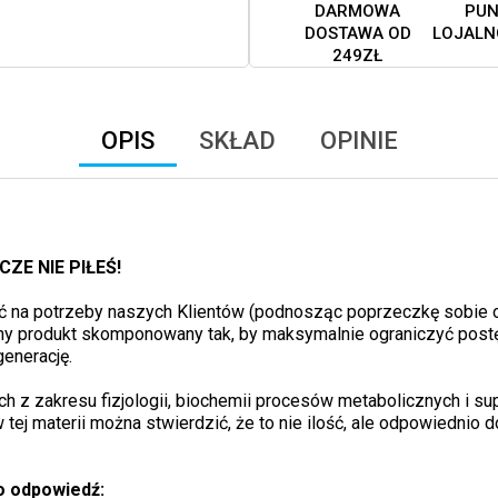
DARMOWA
PUN
DOSTAWA OD
LOJALN
249ZŁ
OPIS
SKŁAD
OPINIE
ZE NIE PIŁEŚ!
ć na potrzeby naszych Klientów (podnosząc poprzeczkę sobie o
ny produkt skomponowany tak, by maksymalnie ograniczyć postę
generację.
z zakresu fizjologii, biochemii procesów metabolicznych i sup
ej materii można stwierdzić, że to nie ilość, ale odpowiednio d
o odpowiedź: