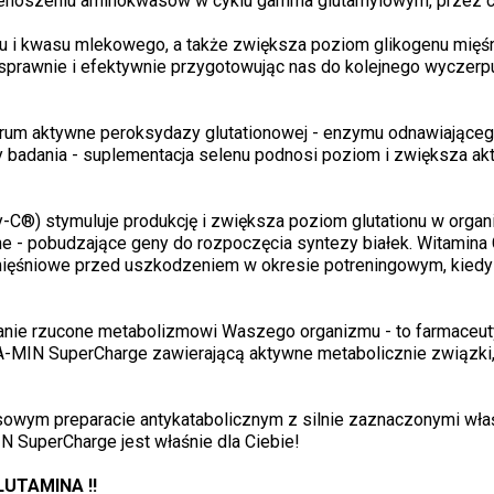
zenoszeniu aminokwasów w cyklu gamma glutamylowym, przez co
olu i kwasu mlekowego, a także zwiększa poziom glikogenu mię
sprawnie i efektywnie przygotowując nas do kolejnego wyczerp
ntrum aktywne peroksydazy glutationowej - enzymu odnawiająceg
y badania - suplementacja selenu podnosi poziom i zwiększa a
-C®) stymuluje produkcję i zwiększa poziom glutationu w organi
ne - pobudzające geny do rozpoczęcia syntezy białek. Witamina 
 mięśniowe przed uszkodzeniem w okresie potreningowym, kied
nie rzucone metabolizmowi Waszego organizmu - to farmaceutyc
-MIN SuperCharge zawierającą aktywne metabolicznie związki, 
sowym preparacie antykatabolicznym z silnie zaznaczonymi właś
N SuperCharge jest właśnie dla Ciebie!
LUTAMINA !!