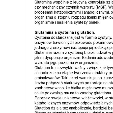
Glutamina wspólnie z leucyną kontroluje szl
czy mechaniczny czynnik wzrostu (MGF). W
procesami katabolicznymi i anabolicznymi, 
organizmu o stopniu rozpadu tkanki mięśni
organiźmie i nasilenia syntezy białek.
Glutamina a cysteina i glutation.
Cysteina dostarczana jest w formie cystyny,
enzymów trawiennych przewodu pokarmowego
jednego z enzymów następuje jej redukcja 
Glutamina razem z cysteiną bierze udział w 
jakim dysponuje organizm. Badania udowodnił
wzrostu jego poziomu w organizmie.
Glutation to niezwykle ważny związek aktyw
anaboliczne na etapie tworzenia struktury p
aminokwasów. Taki skręt warunkuje np. kurcz
liczba połączeń siarkowych pozostaje na sta
zaobserwowano, że białka mięśniowe muszą st
na ile pozwalają mu na to zasoby glutationu.
Poprzez swoje unikatowe właściwości, w sta
katabolicznych enzymów, odpowiedzialnych 
Glutation działa też anabolicznie, bardziej 