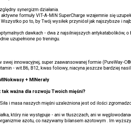
ględny synergizm działania.
iki aktywne formuły VIT-A-MIN SuperCharge wzajemnie się uzupeł
zystko po to, by Twój wysiłek przyniósł jak najszybsze i najba
optymalnych dawkach - dwa z najsilniejszych antykatabolików, o
dnie uzupełnione po treningu.
 C w swej innowacyjnej, super zaawansowanej formie (PureWay-C
tamin - wit.B6, B12, kwas foliowy, niacyna jeszcze bardziej nas
-MINokwasy + MINerały
t tak ważna dla rozwoju Twoich mięśni?
Siła i masa naszych mięśni uzależniona jest od ilości zgromadz
iałka, który nie występuje - ani w tłuszczach, ani w węglowoda
organizmie azotu, co nazywamy bilansem azotowym . Im wyższy b