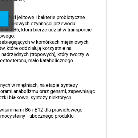
mórki jelitowe i bakterie probiotyczne
la prawidłowych czynności przewodu
mina B6, która bierze udział w transporcie
mowego.
przebiegających w komórkach mięśniowych.
 które oddziałują korzystnie na
nadrzędnych (tropowych), który tworzy w
testosteronu, mało katabolicznego
nych w mięśniach, na etapie syntezy
torami anabolizmu oraz genami, zapewniając
zki białkowe. syntezy niektórych
 witaminami B6 i B12 dla prawidłowego
homocysteiny - ubocznego produktu