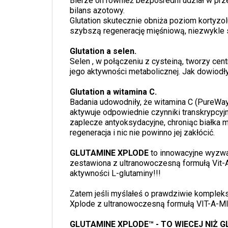
Bierze on również bezpośredni udział w pr
bilans azotowy.
Glutation skutecznie obniża poziom kortyz
szybszą regenerację mięśniową, niezwykle 
Glutation a selen.
Selen , w połączeniu z cysteiną, tworzy ce
jego aktywności metabolicznej. Jak dowiodł
Glutation a witamina C.
Badania udowodniły, że witamina C (PureWay
aktywuje odpowiednie czynniki transkrypcyj
zaplecze antyoksydacyjne, chroniąc białka
regeneracja i nic nie powinno jej zakłócić.
GLUTAMINE XPLODE
to innowacyjne wyzwa
zestawiona z ultranowoczesną formułą Vit-A
aktywności L-glutaminy!!!
Zatem jeśli myślałeś o prawdziwie komplek
Xplode z ultranowoczesną formułą VIT-A-MI
GLUTAMINE XPLODE™ - TO WIECEJ NIŻ G