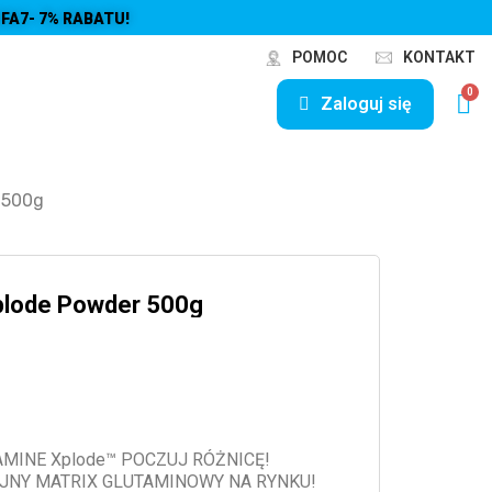
FA7- 7% RABATU!
POMOC
KONTAKT
Zaloguj się
 500g
plode Powder 500g
GLUTAMINE Xplode™ POCZUJ RÓŻNICĘ!
JNY MATRIX GLUTAMINOWY NA RYNKU!