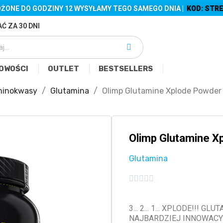
ŻONE DO GODZINY 12 WYSYŁAMY TEGO SAMEGO DNIA |
KOD: STRE
Ć ZA 30 DNI
OWOŚCI
OUTLET
BESTSELLERS
inokwasy
Glutamina
Olimp Glutamine Xplode Powder
Olimp Glutamine X
Glutamina





3... 2... 1... XPLODE!!! 
NAJBARDZIEJ INNOWACY