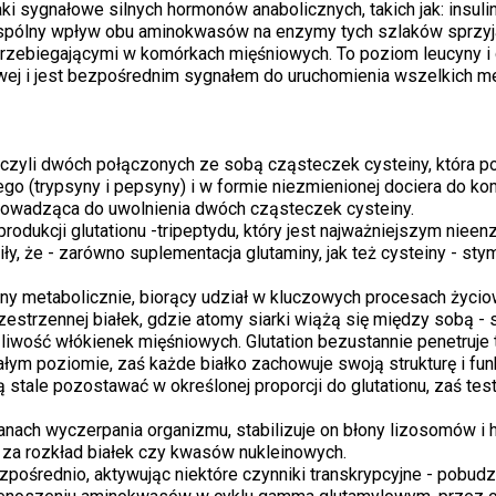
aki sygnałowe silnych hormonów anabolicznych, takich jak: insuli
spólny wpływ obu aminokwasów na enzymy tych szlaków sprzyja
przebiegającymi w komórkach mięśniowych. To poziom leucyny i 
owej i jest bezpośrednim sygnałem do uruchomienia wszelkich 
 czyli dwóch połączonych ze sobą cząsteczek cysteiny, która po
 (trypsyny i pepsyny) i w formie niezmienionej dociera do k
prowadząca do uwolnienia dwóch cząsteczek cysteiny.
produkcji glutationu -tripeptydu, który jest najważniejszym ni
y, że - zarówno suplementacja glutaminy, jak też cysteiny - stym
ny metabolicznie, biorący udział w kluczowych procesach życiow
rzestrzennej białek, gdzie atomy siarki wiążą się między sobą -
liwość włókienek mięśniowych. Glutation bezustannie penetruje t
łym poziomie, zaś każde białko zachowuje swoją strukturę i funk
ale pozostawać w określonej proporcji do glutationu, zaś testo
nach wyczerpania organizmu, stabilizuje on błony lizosomów i 
za rozkład białek czy kwasów nukleinowych.
bezpośrednio, aktywując niektóre czynniki transkrypcyjne - pobu