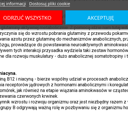
ej informacji
Dostosuj pliki cookie
cza przewodu pokarmowego, tylko zostaje "zatrzymana" przez ko
ODRZUĆ WSZYSTKO
AKCEPTUJĘ
ko ostatnio badane i dyskutowane, jest niezwykle pożyteczne d
lutaminy aktywnej metabolicznie. Z pomocą idzie nam tutaj wita
zyczynia się do wzrostu pobrania glutaminy z przewodu pokar
ywania azotu przez glutaminę do mechanizmów anabolicznych, 
mózgu, prowadzące do powstawania neuroaktywnych aminokwasów,
em tych interakcji przysadka wydziela taki zestaw hormonów 
e dla rozwoju muskulatury - dużo anabolicznej somatotropiny i 
 niacyna.
ną B12 i niacyną - bierze wspólny udział w procesach anabolicz
ia receptorów jądrowych z hormonami anabolicznymi i koregula
omórek, jak również na etapie wiązania aminokwasów w cząstec
jrzewania czerwonych krwinek.
nnik wzrostu i rozwoju organizmu oraz jest niezbędny razem z
z grupy B odgrywają ważną rolę w pozbywaniu się z organizmu 