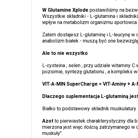
W Glutamine Xplode
postawiliśmy na bezwz
Wszystkie składniki - L-glutamina i składn
wpływ na metabolizm organizmu sportowca. Ws
Zatem dostajesz L-glutaminę i L-leucynę w 
anabolizm białek - muszą być one bezwzglę
Ale to nie wszystko
L-cysteina , selen , przy udziale witaminy
poziomie, syntezę glutationu , a kompleks wi
VIT-A-MIN SuperCharge = VIT-Aminy + A
Dlaczego suplementacja L-glutaminą jes
Białko to podstawowy składnik muskulatury. 
Azot
to pierwiastek charakterystyczny dla b
mierzona jest więc ilością zatrzymanego w 
muskuły".