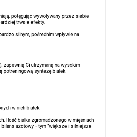
niają, potęgując wywoływany przez siebie
rdziej trwałe efekty.
 bardzo silnym, pośrednim wpływie na
®), zapewnią Ci utrzymaną na wysokim
ilą potreningową syntezę białek.
onych w nich białek.
nach. Ilość białka zgromadzonego w mięśniach
ilans azotowy - tym "większe i silniejsze