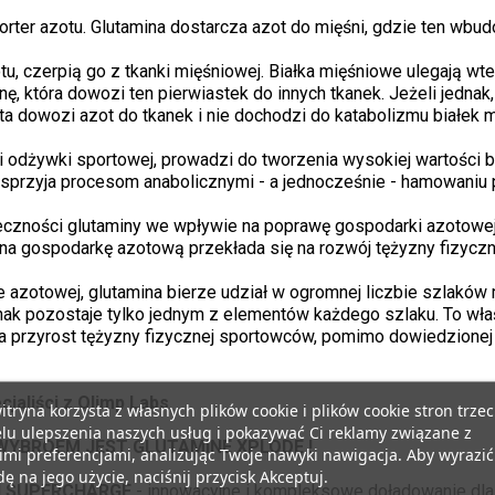
rter azotu. Glutamina dostarcza azot do mięśni, gdzie ten wbud
otu, czerpią go z tkanki mięśniowej. Białka mięśniowe ulegają 
nę, która dowozi ten pierwiastek do innych tkanek. Jeżeli jedna
a dowozi azot do tkanek i nie dochodzi do katabolizmu białek 
i odżywki sportowej, prowadzi do tworzenia wysokiej wartości b
sprzyja procesom anabolicznymi - a jednocześnie - hamowaniu
eczności glutaminy we wpływie na poprawę gospodarki azotowej
na gospodarkę azotową przekłada się na rozwój tężyzny fizyczne
e azotowej, glutamina bierze udział w ogromnej liczbie szlakó
dnak pozostaje tylko jednym z elementów każdego szlaku. To wł
 na przyrost tężyzny fizycznej sportowców, pomimo dowiedzione
cjaliści z Olimp Labs
itryna korzysta z własnych plików cookie i plików cookie stron trzec
lu ulepszenia naszych usług i pokazywać Ci reklamy związane z
YBROEM JEST GLUTAMINE XPLODE !
mi preferencjami, analizując Twoje nawyki nawigacja. Aby wyrazić
ę na jego użycie, naciśnij przycisk Akceptuj.
IN SUPERCHARGE
- innowacyjne i kompleksowe doładowanie dla