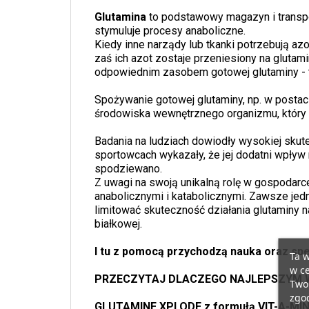
Glutamina
to podstawowy magazyn i transpo
stymuluje procesy anaboliczne.
Kiedy inne narządy lub tkanki potrzebują az
zaś ich azot zostaje przeniesiony na glutami
odpowiednim zasobem gotowej glutaminy - t
Spożywanie gotowej glutaminy, np. w postac
środowiska wewnętrznego organizmu, który 
Badania na ludziach dowiodły wysokiej skut
sportowcach wykazały, że jej dodatni wpływ 
spodziewano.
Z uwagi na swoją unikalną rolę w gospodarc
anabolicznymi i katabolicznymi. Zawsze je
limitować skuteczność działania glutaminy
białkowej.
I tu z pomocą przychodzą nauka oraz spe
Ta w
w ce
PRZECZYTAJ DLACZEGO NAJLEPSZYM W
Twoi
zgod
GLUTAMINE XPLODE z formułą VIT-A-M