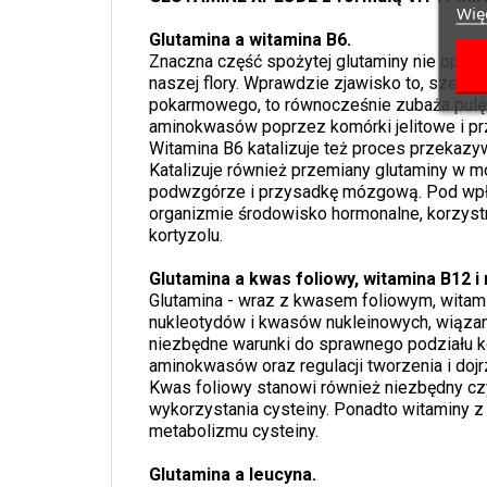
Więc
Glutamina a witamina B6.
Znaczna część spożytej glutaminy nie opusz
naszej flory. Wprawdzie zjawisko to, szero
pokarmowego, to równocześnie zubaża pulę g
aminokwasów poprzez komórki jelitowe i pr
Witamina B6 katalizuje też proces przekaz
Katalizuje również przemiany glutaminy w 
podwzgórze i przysadkę mózgową. Pod wpływ
organizmie środowisko hormonalne, korzystn
kortyzolu.
Glutamina a kwas foliowy, witamina B12 i
Glutamina - wraz z kwasem foliowym, witami
nukleotydów i kwasów nukleinowych, wiązan
niezbędne warunki do sprawnego podziału k
aminokwasów oraz regulacji tworzenia i do
Kwas foliowy stanowi również niezbędny czy
wykorzystania cysteiny. Ponadto witaminy 
metabolizmu cysteiny.
Glutamina a leucyna.