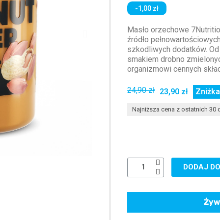
-1,00 zł
Masło orzechowe 7Nutritio
źródło pełnowartościowych 
szkodliwych dodatków. Od
smakiem drobno zmielonyc
organizmowi cennych skła
24,90 zł
23,90 zł
Zniżka
Najniższa cena z ostatnich 30 d
DODAJ DO
Żyw