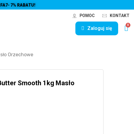
FA7- 7% RABATU!
POMOC
KONTAKT
Zaloguj się
asło Orzechowe
 Butter Smooth 1kg Masło