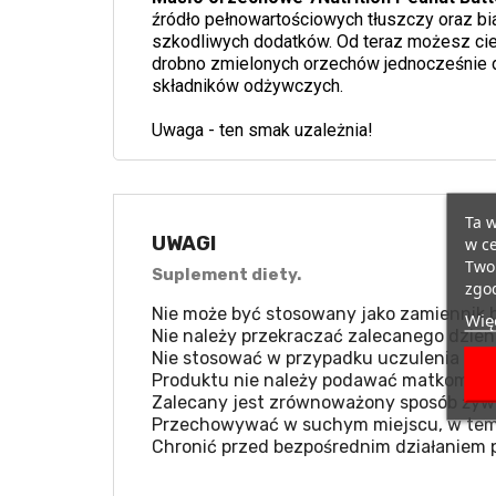
źródło pełnowartościowych tłuszczy oraz bia
szkodliwych dodatków. Od teraz możesz ci
drobno zmielonych orzechów jednocześnie 
składników odżywczych.
Uwaga - ten smak uzależnia!
Ta w
UWAGI
w ce
Twoi
Suplement diety.
zgod
Nie może być stosowany jako zamiennik b
Więc
Nie należy przekraczać zalecanego dzien
Nie stosować w przypadku uczulenia na k
Produktu nie należy podawać matkom kar
Zalecany jest zrównoważony sposób żywie
Przechowywać w suchym miejscu, w temp
Chronić przed bezpośrednim działaniem 