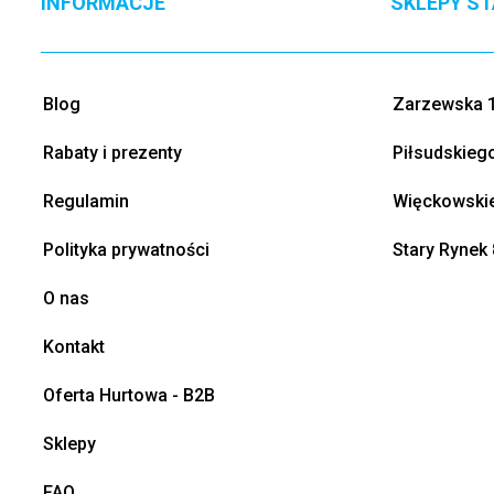
INFORMACJE
SKLEPY S
Blog
Zarzewska 1
Rabaty i prezenty
Piłsudskieg
Regulamin
Więckowskie
Polityka prywatności
Stary Rynek 
O nas
Kontakt
Oferta Hurtowa - B2B
Sklepy
FAQ