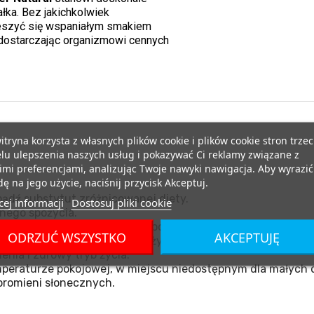
łka. Bez jakichkolwiek
eszyć się wspaniałym smakiem
dostarczając organizmowi cennych
itryna korzysta z własnych plików cookie i plików cookie stron trzec
lu ulepszenia naszych usług i pokazywać Ci reklamy związane z
mi preferencjami, analizując Twoje nawyki nawigacja. Aby wyrazić
ę na jego użycie, naciśnij przycisk Akceptuj.
ądź substytut zróżnicowanej diety.
ej informacji
Dostosuj pliki cookie
nego spożycia.
tórykolwiek ze składników produktu.
ODRZUĆ WSZYSTKO
AKCEPTUJĘ
miącym oraz kobietom w ciąży.
nia i zdrowy tryb życia.
eraturze pokojowej, w miejscu niedostępnym dla małych d
promieni słonecznych.