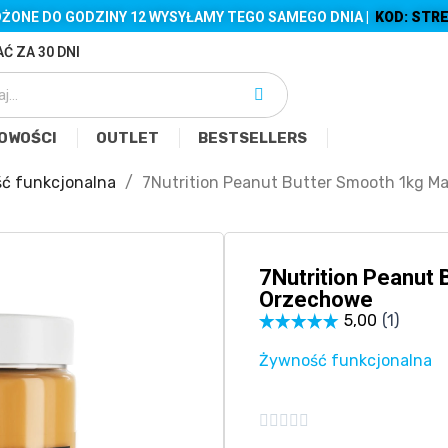
ŻONE DO GODZINY 12 WYSYŁAMY TEGO SAMEGO DNIA |
KOD: STRE
Ć ZA 30 DNI
OWOŚCI
OUTLET
BESTSELLERS
ć funkcjonalna
7Nutrition Peanut Butter Smooth 1kg M
7Nutrition Peanut
Orzechowe
Żywność funkcjonalna




