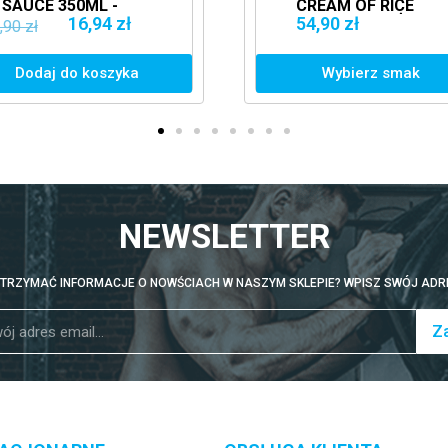
CREAM OF RICE
PU
1KG KLEIK RYŻOWY
ZA
54,90 zł
189
PO
Wybierz smak
NEWSLETTER
TRZYMAĆ INFORMACJE O NOWŚCIACH W NASZYM SKLEPIE? WPISZ SWÓJ ADRE
Za