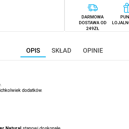
DARMOWA
PUN
DOSTAWA OD
LOJALN
249ZŁ
OPIS
SKŁAD
OPINIE
.
ichkolwiek dodatków.
er Natural
stanowi doskonałe