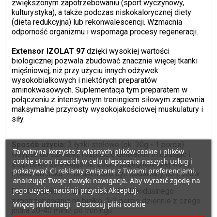
zwiększonym zapotrzebowaniu (sport wyczynowy,
kulturystyka), a także podczas niskokalorycznej diety
(dieta redukcyjna) lub rekonwalescencji. Wzmacnia
odporność organizmu i wspomaga procesy regeneracji.
Extensor IZOLAT 97
dzięki wysokiej wartości
biologicznej pozwala zbudować znacznie więcej tkanki
mięśniowej, niż przy użyciu innych odżywek
wysokobiałkowych i niektórych preparatów
aminokwasowych. Suplementacja tym preparatem w
połączeniu z intensywnym treningiem siłowym zapewnia
maksymalne przyrosty wysokojakościowej muskulatury i
siły.
Sposób użycia:
3 łyżki stołowe (ok. 30g - 1 porcja)
Ta witryna korzysta z własnych plików cookie i plików
wsypać do szklanki, rozpuścić delikatnie mieszając i
cookie stron trzecich w celu ulepszenia naszych usług i
stopniowo zalewając ok. 200ml przegotowanej wody,
pokazywać Ci reklamy związane z Twoimi preferencjami,
mleka lub soku. Produkt może być dodawany do potraw.
analizując Twoje nawyki nawigacja. Aby wyrazić zgodę na
jego użycie, naciśnij przycisk Akceptuj.
Dawkowanie:
W zależności od indywidualnego
zapotrzebowania na białko, 1-3 porcje dziennie z czego
Więcej informacji
Dostosuj pliki cookie
jedna 30-40 minut po treningu.