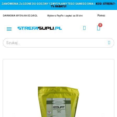
ZAMÓWIENIA ZŁOŻONE DO GODZINY 12 WYSYŁAMY TEGO SAMEGO DNIA |
KOD: STREFA7-
7% RABATU!
Pomoc
DARMOWA WYSYŁKA OD 249ZŁ
Wybierz PayPo i zapłać za 30 dni
ĄGACZE
EJ Z KRYLA)