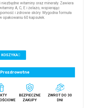
 i niezbędne witaminy oraz minerały. Zawiera
itaminy A, C, E i żelazo, wspierając
porność i zdrowie skóry. Wygodna formuła
 w opakowaniu 60 kapsułek.
 KOSZYKA
Prozdrowotne
KTY
BEZPIECZNE
ZWROT DO 30
OŚCIOWE
ZAKUPY
DNI