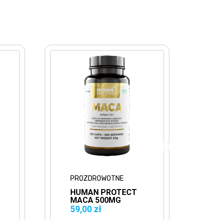
PROZDROWOTNE
PROZDROWOTNE
HUMAN PROTECT
HUMAN PROTE
MACA 500MG
TYROSINE 500
EXTRACT 20:1
100VKAPS.
59,00 zł
39,00 zł
100VCAPS.
TYROZYNA