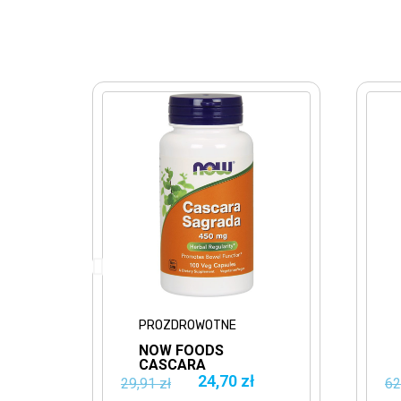
PROZDROWOTNE
PROZDROWOTN
NOW FOODS
NOW FOODS
CASCARA
CASCARA
SAGRADA 450MG
SAGRADA 45
24,70 zł
52,35
29,91 zł
62,90 zł
100VKAPS.
250VCAPS.