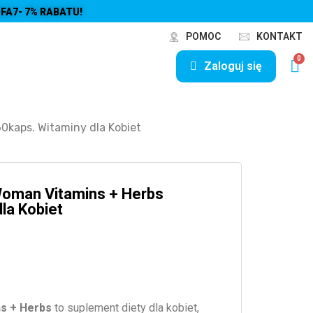
FA7- 7% RABATU!
POMOC
KONTAKT
Zaloguj się
0kaps. Witaminy dla Kobiet
Woman Vitamins + Herbs
la Kobiet
s + Herbs
to suplement diety dla kobiet,