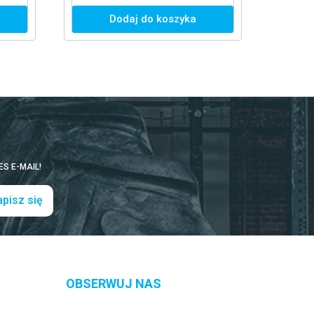
WITALNOŚĆ
Dodaj do koszyka
Dodaj do kosz
S E-MAIL!
pisz się
OBSERWUJ NAS