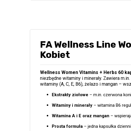
FA Wellness Line W
Kobiet
Wellness Women Vitamins + Herbs 60 ka
niezbędne witaminy i minerały. Zawiera m.in.
witaminy (A, C, E, B6), żelazo i mangan – w
Ekstrakty ziołowe
– m.in. czerwona kon
Witaminy i minerały
– witamina B6 regul
Witamina A i E oraz mangan
– wspieraj
Prosta formuła
– jedna kapsułka dzienn