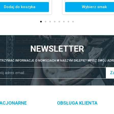
I
zyka
Wybierz smak
NEWSLETTER
TRZYMAĆ INFORMACJE O NOWŚCIACH W NASZYM SKLEPIE? WPISZ SWÓJ ADRE
Za
TACJONARNE
OBSŁUGA KLIENTA