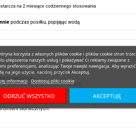
starcza na 2 miesiące codziennego stosowania
nnie
podczas posiłku, popijając wodą
itryna korzysta z własnych plików cookie i plików cookie stron trzec
lu ulepszenia naszych usług i pokazywać Ci reklamy związane z
mi preferencjami, analizując Twoje nawyki nawigacja. Aby wyrazić
ę na jego użycie, naciśnij przycisk Akceptuj.
ądź substytut zróżnicowanej diety.
nego spożycia.
ej informacji
Dostosuj pliki cookie
tórykolwiek ze składników produktu.
miącym oraz kobietom w ciąży.
ODRZUĆ WSZYSTKO
AKCEPTUJĘ
nia i zdrowy tryb życia.
eraturze pokojowej, w miejscu niedostępnym dla małych d
promieni słonecznych.