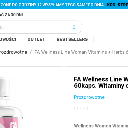
ŻONE DO GODZINY 12 WYSYŁAMY TEGO SAMEGO DNIA |
KOD: STRE
Ć ZA 30 DNI
OWOŚCI
OUTLET
BESTSELLERS
rozdrowotne
FA Wellness Line Woman Vitamins + Herbs 6
FA Wellness Line 
60kaps. Witaminy d
Prozdrowotne





Wellness Women Vitamin