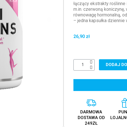
łączący ekstrakty roślinne
m.in. czerwoną koniczynę, w
równowagę hormonalną, od
– jedna kapsułka dziennie
26,90 zł
DODAJ DO
DARMOWA
PUN
DOSTAWA OD
LOJALN
249ZŁ