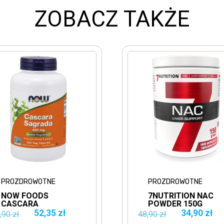
ZOBACZ TAKŻE
E
PROZDROWOTNE
7NUTRITION NAC
POWDER 150G
0MG
ANTYOKSYDANT
 zł
34,90 zł
48,90 zł