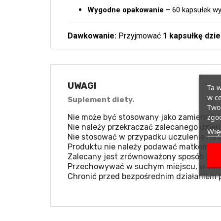
Wygodne opakowanie
– 60 kapsułek wy
Dawkowanie:
Przyjmować
1 kapsułkę dzie
UWAGI
Ta w
w ce
Suplement diety.
Twoi
zgod
Nie może być stosowany jako zamiennik b
Nie należy przekraczać zalecanego dzien
Więc
Nie stosować w przypadku uczulenia na k
Produktu nie należy podawać matkom kar
Zalecany jest zrównoważony sposób żywie
Przechowywać w suchym miejscu, w temp
Chronić przed bezpośrednim działaniem 