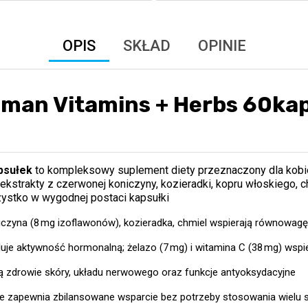
OPIS
SKŁAD
OPINIE
oman Vitamins + Herbs 60kap
psułek
to kompleksowy suplement diety przeznaczony dla kobiet
 ekstrakty z czerwonej koniczyny, kozieradki, kopru włoskiego, 
szystko w wygodnej postaci kapsułki
iczyna (8 mg izoflawonów), kozieradka, chmiel wspierają równowa
uje aktywność hormonalną; żelazo (7 mg) i witamina C (38 mg) wspie
ą zdrowie skóry, układu nerwowego oraz funkcje antyoksydacyjne
ie zapewnia zbilansowane wsparcie bez potrzeby stosowania wielu