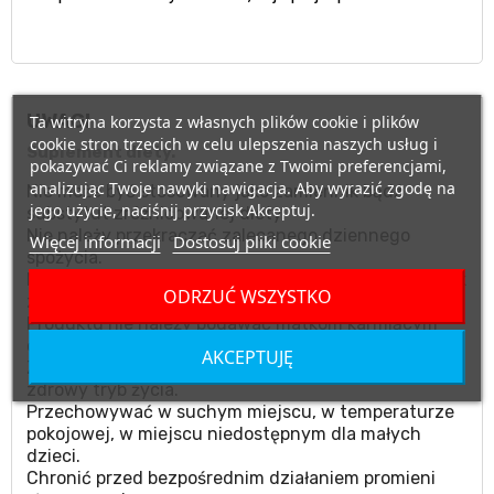
UWAGI
Ta witryna korzysta z własnych plików cookie i plików
cookie stron trzecich w celu ulepszenia naszych usług i
Suplement diety.
pokazywać Ci reklamy związane z Twoimi preferencjami,
analizując Twoje nawyki nawigacja. Aby wyrazić zgodę na
Nie może być stosowany jako zamiennik bądź
jego użycie, naciśnij przycisk Akceptuj.
substytut zróżnicowanej diety.
Nie należy przekraczać zalecanego dziennego
Więcej informacji
Dostosuj pliki cookie
spożycia.
Nie stosować w przypadku uczulenia na którykolwiek
ODRZUĆ WSZYSTKO
ze składników produktu.
Produktu nie należy podawać matkom karmiącym
oraz kobietom w ciąży.
AKCEPTUJĘ
Zalecany jest zrównoważony sposób żywienia i
zdrowy tryb życia.
Przechowywać w suchym miejscu, w temperaturze
pokojowej, w miejscu niedostępnym dla małych
dzieci.
Chronić przed bezpośrednim działaniem promieni