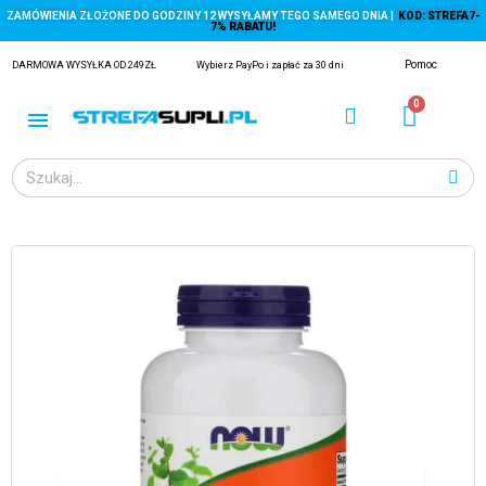
ZAMÓWIENIA ZŁOŻONE DO GODZINY 12 WYSYŁAMY TEGO SAMEGO DNIA |
KOD: STREFA7-
7% RABATU!
Pomoc
DARMOWA WYSYŁKA OD 249ZŁ
Wybierz PayPo i zapłać za 30 dni
ĄGACZE
EJ Z KRYLA)