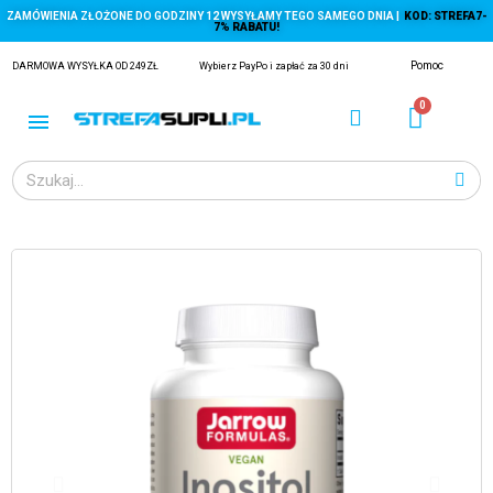
ZAMÓWIENIA ZŁOŻONE DO GODZINY 12 WYSYŁAMY TEGO SAMEGO DNIA |
KOD: STREFA7-
7% RABATU!
Pomoc
DARMOWA WYSYŁKA OD 249ZŁ
Wybierz PayPo i zapłać za 30 dni
ĄGACZE
EJ Z KRYLA)