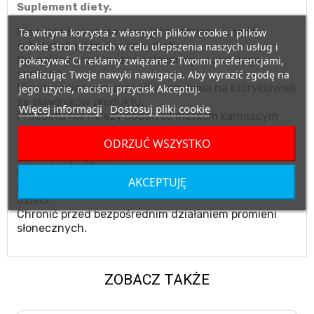
Suplement diety.
Nie może być stosowany jako zamiennik bądź
Ta witryna korzysta z własnych plików cookie i plików
substytut zróżnicowanej diety.
cookie stron trzecich w celu ulepszenia naszych usług i
Nie należy przekraczać zalecanego dziennego
pokazywać Ci reklamy związane z Twoimi preferencjami,
spożycia.
analizując Twoje nawyki nawigacja. Aby wyrazić zgodę na
Nie stosować w przypadku uczulenia na którykolwiek
jego użycie, naciśnij przycisk Akceptuj.
ze składników produktu.
Więcej informacji
Dostosuj pliki cookie
Produktu nie należy podawać matkom karmiącym
oraz kobietom w ciąży.
ODRZUĆ WSZYSTKO
Zalecany jest zrównoważony sposób żywienia i
zdrowy tryb życia.
Przechowywać w suchym miejscu, w temperaturze
AKCEPTUJĘ
pokojowej, w miejscu niedostępnym dla małych
dzieci.
Chronić przed bezpośrednim działaniem promieni
słonecznych.
ZOBACZ TAKŻE