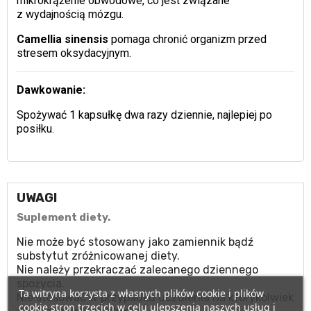
mikrokrążenie obwodowe, co jest związane
z wydajnością mózgu.
Camellia sinensis
pomaga chronić organizm przed
stresem oksydacyjnym.
Dawkowanie:
Spożywać 1 kapsułkę dwa razy dziennie, najlepiej po
posiłku.
UWAGI
Suplement diety.
Nie może być stosowany jako zamiennik bądź
substytut zróżnicowanej diety.
Nie należy przekraczać zalecanego dziennego
spożycia.
Ta witryna korzysta z własnych plików cookie i plików
Nie stosować w przypadku uczulenia na którykolwiek
cookie stron trzecich w celu ulepszenia naszych usług i