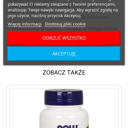
ze składników produktu.
pokazywać Ci reklamy związane z Twoimi preferencjami,
Produktu nie należy podawać matkom karmiącym
analizując Twoje nawyki nawigacja. Aby wyrazić zgodę na
oraz kobietom w ciąży.
jego użycie, naciśnij przycisk Akceptuj.
Zalecany jest zrównoważony sposób żywienia i
zdrowy tryb życia.
Więcej informacji
Dostosuj pliki cookie
Przechowywać w suchym miejscu, w temperaturze
pokojowej, w miejscu niedostępnym dla małych
ODRZUĆ WSZYSTKO
dzieci.
Chronić przed bezpośrednim działaniem promieni
słonecznych.
AKCEPTUJĘ
ZOBACZ TAKŻE