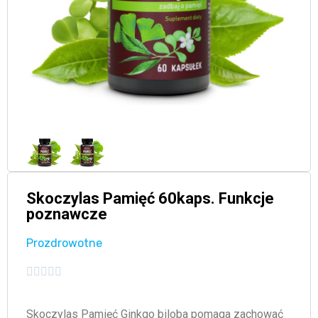
Skoczylas Pamięć 60kaps. Funkcje
poznawcze
Prozdrowotne





Skoczylas Pamięć Ginkgo biloba pomaga zachować