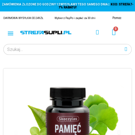
ZAMÓWIENIA ZŁOŻONE DO GODZINY 12 WYSYŁAMY TEGO SAMEGO DNIA |
KOD: STREFA7-
7% RABATU!
Pomoc
DARMOWA WYSYŁKA OD 249ZŁ
Wybierz PayPo i zapłać za 30 dni
ĄGACZE
EJ Z KRYLA)