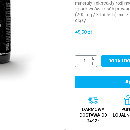
minerały i ekstrakty roślin
sportowców i osób prowadz
(200 mg / 3 tabletki); nie 
ciąży.
49,90 zł
DODAJ DO
S
DARMOWA
PUN
DOSTAWA OD
LOJALN
249ZŁ