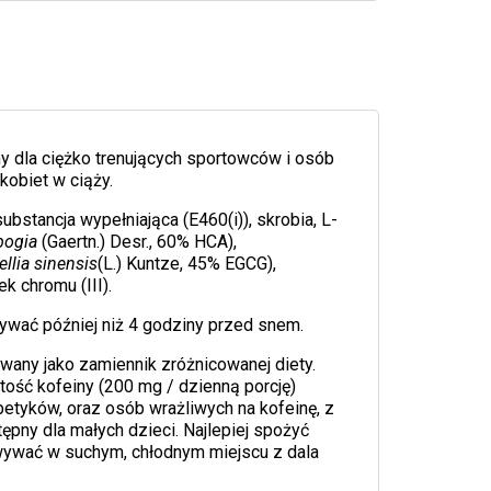
any dla ciężko trenujących sportowców i osób
kobiet w ciąży.
substancja wypełniająca (E460(i)), skrobia, L-
bogia
(Gaertn.) Desr., 60% HCA),
llia sinensis
(L.) Kuntze, 45% EGCG),
k chromu (III).
żywać później niż 4 godziny przed snem.
owany jako zamiennik zróżnicowanej diety.
ość kofeiny (200 mg / dzienną porcję)
abetyków, oraz osób wrażliwych na kofeinę, z
pny dla małych dzieci. Najlepiej spożyć
owywać w suchym, chłodnym miejscu z dala