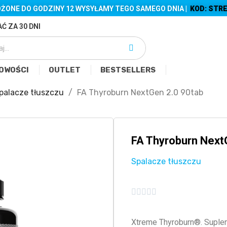
ŻONE DO GODZINY 12 WYSYŁAMY TEGO SAMEGO DNIA |
KOD: STRE
Ć ZA 30 DNI
OWOŚCI
OUTLET
BESTSELLERS
palacze tłuszczu
FA Thyroburn NextGen 2.0 90tab
FA Thyroburn Next
Spalacze tłuszczu





Xtreme Thyroburn®. Suplem