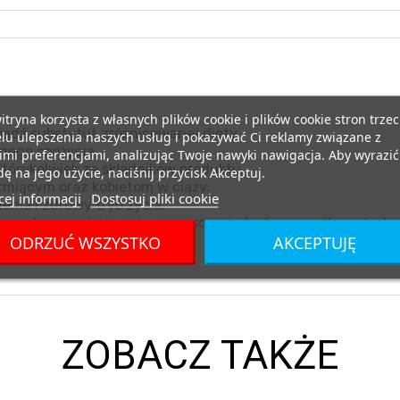
itryna korzysta z własnych plików cookie i plików cookie stron trzec
ądź substytut zróżnicowanej diety.
lu ulepszenia naszych usług i pokazywać Ci reklamy związane z
nego spożycia.
mi preferencjami, analizując Twoje nawyki nawigacja. Aby wyrazić
tórykolwiek ze składników produktu.
ę na jego użycie, naciśnij przycisk Akceptuj.
miącym oraz kobietom w ciąży.
ej informacji
Dostosuj pliki cookie
nia i zdrowy tryb życia.
eraturze pokojowej, w miejscu niedostępnym dla małych d
ODRZUĆ WSZYSTKO
AKCEPTUJĘ
promieni słonecznych.
ZOBACZ TAKŻE