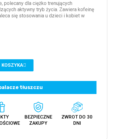
ne, polecany dla ciężko trenujących
ących aktywny tryb życia. Zawiera kofeinę
zaleca się stosowania u dzieci i kobiet w
 KOSZYKA
palacze tłuszczu
KTY
BEZPIECZNE
ZWROT DO 30
OŚCIOWE
ZAKUPY
DNI