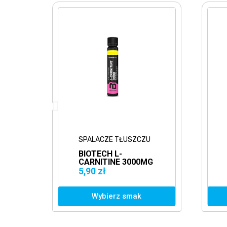
SPALACZE TŁUSZCZU
BIOTECH L-
-
CARNITINE 3000MG
SHOT 25ML
5,90 zł
Wybierz smak