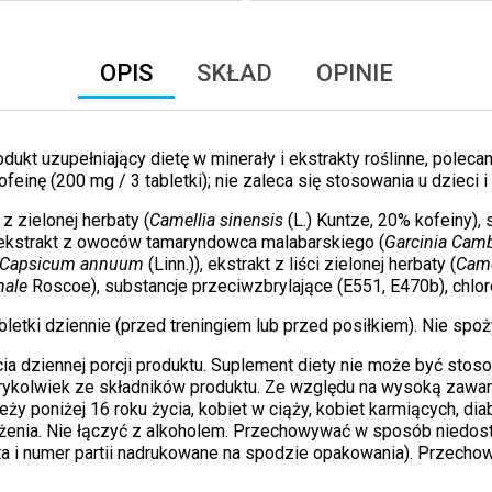
OPIS
SKŁAD
OPINIE
odukt uzupełniający dietę w minerały i ekstrakty roślinne, polec
einę (200 mg / 3 tabletki); nie zaleca się stosowania u dzieci i 
i z zielonej herbaty (
Camellia sinensis
(L.) Kuntze, 20% kofeiny), 
u, ekstrakt z owoców tamaryndowca malabarskiego (
Garcinia Cam
Capsicum annuum
(Linn.)), ekstrakt z liści zielonej herbaty (
Came
nale
Roscoe), substancje przeciwzbrylające (E551, E470b), chlore
letki dziennie (przed treningiem lub przed posiłkiem). Nie spo
ia dziennej porcji produktu. Suplement diety nie może być stos
rykolwiek ze składników produktu. Ze względu na wysoką zawart
eży poniżej 16 roku życia, kobiet w ciąży, kobiet karmiących, di
ążenia. Nie łączyć z alkoholem. Przechowywać w sposób niedostę
ata i numer partii nadrukowane na spodzie opakowania). Przech