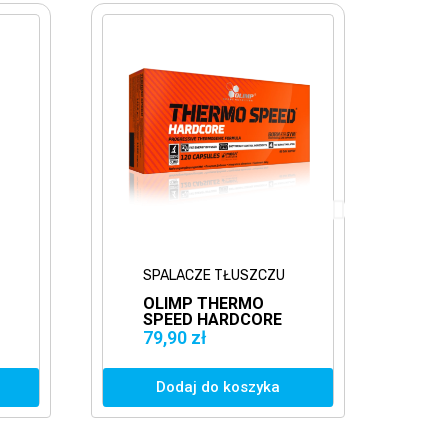
SPALACZE TŁUSZCZU
L
OLIMP THERMO
B
SPEED HARDCORE
C
120KAPS. MOCNY
3
79,90 zł
6
SPALACZ
K
TŁUSZCZU
K
Dodaj do koszyka