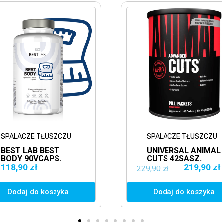
SPALACZE TŁUSZCZU
SPALACZE TŁUSZCZU
BEST LAB BEST
UNIVERSAL ANIMAL
BODY 90VCAPS.
CUTS 42SASZ.
SPALACZ
MOCNY SPALACZ
118,90 zł
219,90 zł
229,90 zł
TŁUSZCZU
TŁUSZCZU NEW
HAMUJĄCY
FORMULA
APETYT
Dodaj do koszyka
Dodaj do koszyka