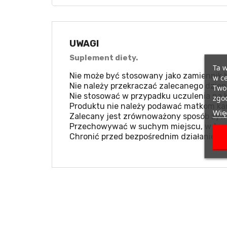
UWAGI
Suplement diety.
Ta w
Nie może być stosowany jako zamiennik b
w ce
Nie należy przekraczać zalecanego dzien
Twoi
Nie stosować w przypadku uczulenia na k
zgod
Produktu nie należy podawać matkom kar
Więc
Zalecany jest zrównoważony sposób żywie
Przechowywać w suchym miejscu, w temp
Chronić przed bezpośrednim działaniem 