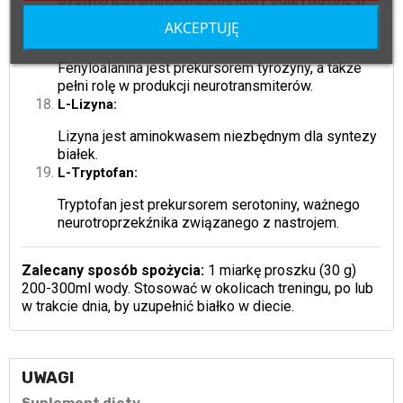
tworzeniu struktury białek.
AKCEPTUJĘ
L-Fenyloalanina:
Fenyloalanina jest prekursorem tyrozyny, a także
pełni rolę w produkcji neurotransmiterów.
L-Lizyna:
Lizyna jest aminokwasem niezbędnym dla syntezy
białek.
L-Tryptofan:
Tryptofan jest prekursorem serotoniny, ważnego
neurotroprzekźnika związanego z nastrojem.
Zalecany sposób spożycia:
1 miarkę proszku (30 g)
200-300ml wody. Stosować w okolicach treningu, po lub
w trakcie dnia, by uzupełnić białko w diecie.
UWAGI