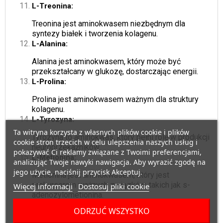
L-Treonina:
Treonina jest aminokwasem niezbędnym dla
syntezy białek i tworzenia kolagenu.
L-Alanina:
Alanina jest aminokwasem, który może być
przekształcany w glukozę, dostarczając energii.
L-Prolina:
Prolina jest aminokwasem ważnym dla struktury
kolagenu.
L-Tyrozyna:
Ta witryna korzysta z własnych plików cookie i plików
Tyrozyna to aminokwas, który pełni rolę w produkcji
cookie stron trzecich w celu ulepszenia naszych usług i
neuroprzekaźników.
pokazywać Ci reklamy związane z Twoimi preferencjami,
L-Metionina:
analizując Twoje nawyki nawigacja. Aby wyrazić zgodę na
jego użycie, naciśnij przycisk Akceptuj.
Metionina jest aminokwasem, który jest
prekursorem ważnych związków, takich jak s-
Więcej informacji
Dostosuj pliki cookie
adenozylometionina.
Cystyna:
ODRZUĆ WSZYSTKO
Cystyna jest aminokwasem, który odgrywa rolę w