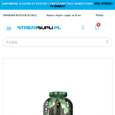
ZAMÓWIENIA ZŁOŻONE DO GODZINY 12 WYSYŁAMY TEGO SAMEGO DNIA |
KOD: STREFA7-
7% RABATU!
Pomoc
DARMOWA WYSYŁKA OD 249ZŁ
Wybierz PayPo i zapłać za 30 dni
ĄGACZE
EJ Z KRYLA)