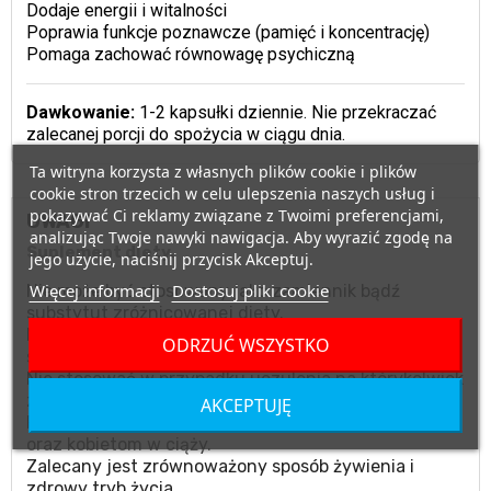
Dodaje energii i witalności
Poprawia funkcje poznawcze (pamięć i koncentrację)
Pomaga zachować równowagę psychiczną
Dawkowanie:
1-2 kapsułki dziennie. Nie przekraczać
zalecanej porcji do spożycia w ciągu dnia.
Ta witryna korzysta z własnych plików cookie i plików
cookie stron trzecich w celu ulepszenia naszych usług i
pokazywać Ci reklamy związane z Twoimi preferencjami,
UWAGI
analizując Twoje nawyki nawigacja. Aby wyrazić zgodę na
Suplement diety.
jego użycie, naciśnij przycisk Akceptuj.
Więcej informacji
Dostosuj pliki cookie
Nie może być stosowany jako zamiennik bądź
substytut zróżnicowanej diety.
Nie należy przekraczać zalecanego dziennego
ODRZUĆ WSZYSTKO
spożycia.
Nie stosować w przypadku uczulenia na którykolwiek
ze składników produktu.
AKCEPTUJĘ
Produktu nie należy podawać matkom karmiącym
oraz kobietom w ciąży.
Zalecany jest zrównoważony sposób żywienia i
zdrowy tryb życia.