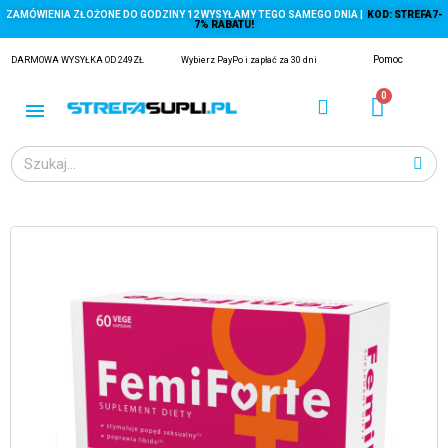
ZAMÓWIENIA ZŁOŻONE DO GODZINY 12 WYSYŁAMY TEGO SAMEGO DNIA |
KOD: STREFA7-
7% RABATU!
Pomoc
DARMOWA WYSYŁKA OD 249ZŁ
Wybierz PayPo i zapłać za 30 dni
ĄGACZE
EJ Z KRYLA)