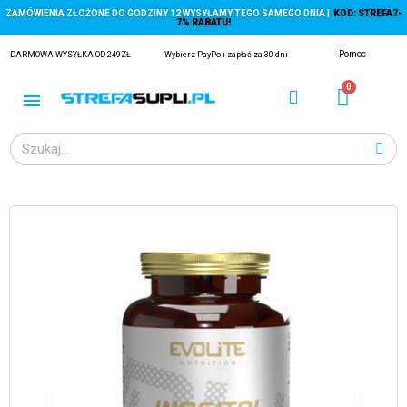
ZAMÓWIENIA ZŁOŻONE DO GODZINY 12 WYSYŁAMY TEGO SAMEGO DNIA |
KOD: STREFA7-
7% RABATU!
Pomoc
DARMOWA WYSYŁKA OD 249ZŁ
Wybierz PayPo i zapłać za 30 dni
ĄGACZE
EJ Z KRYLA)