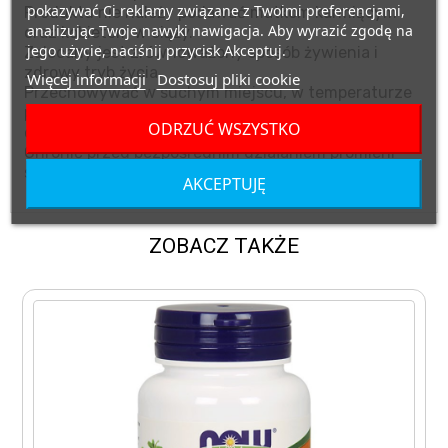
pokazywać Ci reklamy związane z Twoimi preferencjami,
Produktu nie należy podawać matkom karmiącym
analizując Twoje nawyki nawigacja. Aby wyrazić zgodę na
oraz kobietom w ciąży.
jego użycie, naciśnij przycisk Akceptuj.
Zalecany jest zrównoważony sposób żywienia i
zdrowy tryb życia.
Więcej informacji
Dostosuj pliki cookie
Przechowywać w suchym miejscu, w temperaturze
pokojowej, w miejscu niedostępnym dla małych
ODRZUĆ WSZYSTKO
dzieci.
Chronić przed bezpośrednim działaniem promieni
słonecznych.
AKCEPTUJĘ
ZOBACZ TAKŻE