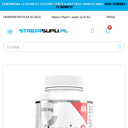
ZAMÓWIENIA ZŁOŻONE DO GODZINY 12 WYSYŁAMY TEGO SAMEGO DNIA |
KOD: STREFA7-
7% RABATU!
Pomoc
DARMOWA WYSYŁKA OD 249ZŁ
Wybierz PayPo i zapłać za 30 dni
ĄGACZE
EJ Z KRYLA)