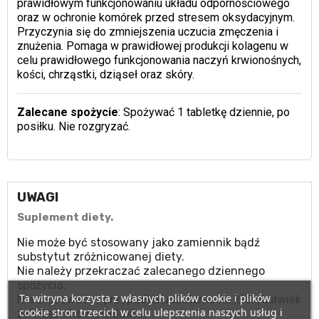
prawidłowym funkcjonowaniu układu odpornościowego
oraz w ochronie komórek przed stresem oksydacyjnym.
Przyczynia się do zmniejszenia uczucia zmęczenia i
znużenia. Pomaga w prawidłowej produkcji kolagenu w
celu prawidłowego funkcjonowania naczyń krwionośnych,
kości, chrząstki, dziąseł oraz skóry.
Zalecane spożycie
: Spożywać 1 tabletkę dziennie, po
posiłku. Nie rozgryzać.
UWAGI
Suplement diety.
Nie może być stosowany jako zamiennik bądź
substytut zróżnicowanej diety.
Nie należy przekraczać zalecanego dziennego
spożycia.
Ta witryna korzysta z własnych plików cookie i plików
Nie stosować w przypadku uczulenia na którykolwiek
cookie stron trzecich w celu ulepszenia naszych usług i
ze składników produktu.