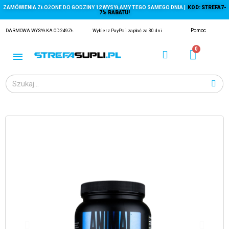
ZAMÓWIENIA ZŁOŻONE DO GODZINY 12 WYSYŁAMY TEGO SAMEGO DNIA |
KOD: STREFA7-
7% RABATU!
Pomoc
DARMOWA WYSYŁKA OD 249ZŁ
Wybierz PayPo i zapłać za 30 dni
ĄGACZE
EJ Z KRYLA)