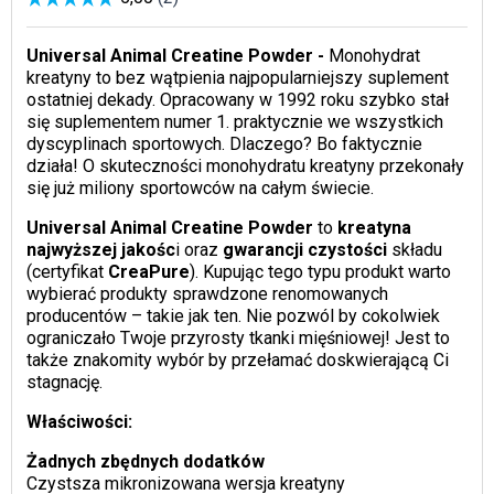
Universal Animal Creatine Powder -
Monohydrat
kreatyny to bez wątpienia najpopularniejszy suplement
ostatniej dekady. Opracowany w 1992 roku szybko stał
się suplementem numer 1. praktycznie we wszystkich
dyscyplinach sportowych. Dlaczego? Bo faktycznie
działa! O skuteczności monohydratu kreatyny przekonały
się już miliony sportowców na całym świecie.
Universal Animal Creatine Powder
to
kreatyna
najwyższej jakośc
i oraz
gwarancji czystości
składu
(certyfikat
CreaPure
). Kupując tego typu produkt warto
wybierać produkty sprawdzone renomowanych
producentów – takie jak ten. Nie pozwól by cokolwiek
ograniczało Twoje przyrosty tkanki mięśniowej! Jest to
także znakomity wybór by przełamać doskwierającą Ci
stagnację.
Właściwości:
Żadnych zbędnych dodatków
Czystsza mikronizowana wersja kreatyny