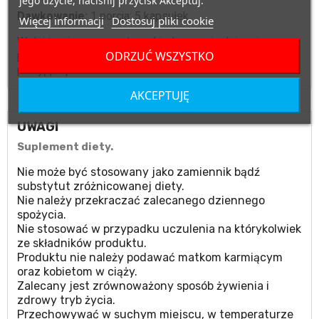
jego użycie, naciśnij przycisk Akceptuj.
Dawkowanie:
1 porcja: 5 kapsułek.
Więcej informacji
Dostosuj pliki cookie
W dni treningowe spożywać jedną porcję dziennie po
ODRZUĆ WSZYSTKO
przebudzeniu lub po treningu. W dni nietreningowe jedną
porcję po przebudzeniu.
AKCEPTUJĘ
UWAGI
Suplement diety.
Nie może być stosowany jako zamiennik bądź
substytut zróżnicowanej diety.
Nie należy przekraczać zalecanego dziennego
spożycia.
Nie stosować w przypadku uczulenia na którykolwiek
ze składników produktu.
Produktu nie należy podawać matkom karmiącym
oraz kobietom w ciąży.
Zalecany jest zrównoważony sposób żywienia i
zdrowy tryb życia.
Przechowywać w suchym miejscu, w temperaturze