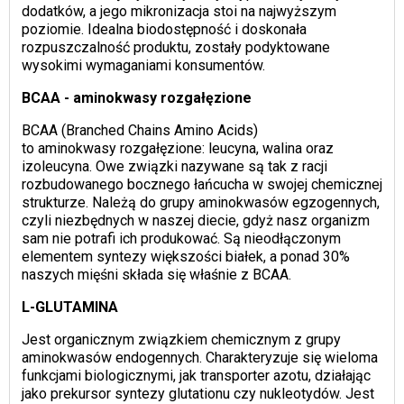
dodatków, a jego mikronizacja stoi na najwyższym
poziomie. Idealna biodostępność i doskonała
rozpuszczalność produktu, zostały podyktowane
wysokimi wymaganiami konsumentów.
BCAA - aminokwasy rozgałęzione
BCAA (Branched Chains Amino Acids)
to aminokwasy rozgałęzione: leucyna, walina oraz
izoleucyna. Owe związki nazywane są tak z racji
rozbudowanego bocznego łańcucha w swojej chemicznej
strukturze. Należą do grupy aminokwasów egzogennych,
czyli niezbędnych w naszej diecie, gdyż nasz organizm
sam nie potrafi ich produkować. Są nieodłączonym
elementem syntezy większości białek, a ponad 30%
naszych mięśni składa się właśnie z BCAA.
L-GLUTAMINA
Jest organicznym związkiem chemicznym z grupy
aminokwasów endogennych. Charakteryzuje się wieloma
funkcjami biologicznymi, jak transporter azotu, działając
jako prekursor syntezy glutationu czy nukleotydów. Jest