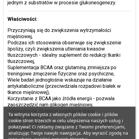
jednym z substratów w procesie glukoneogenezy.
Właściwości:
Przyczyniają się do zwiększenia wytrzymałości
mięśniowej,
Podczas ich stosowania obserwuje się zwiększenie
lipolizy, czyli zwiększenia utleniania kwasów
tłuszczowych - idealny suplement do redukcji tkanki
tłuszczowej,
Suplementacja BCAA oraz glutaminą zmniejsza po
treningowe zmęczenie fizyczne oraz psychiczne,
Wiele badań jednogłośnie wskazuje na działanie
antykataboliczne (przeciwdziała rozpadowi białek w
tkance mięśniowej),
Korzystanie z BCAA jako źródła energii - pozwala
zaoszczędzić nam glikogen mięśniowy,
Udowodnione działanie regulujące pracę
Ta witryna korzysta z własnych plików cookie i plików
neuroprzekaźników,
cookie stron trzecich w celu ulepszenia naszych usług i
Idealny środek na poprawę resyntezy glikogenu
pokazywać Ci reklamy związane z Twoimi preferencjami,
mięśniowego.
analizując Twoje nawyki nawigacja. Aby wyrazić zgodę na