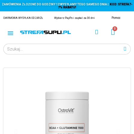
ZAMÓWIENIA ZŁOŻONE DO GODZINY 12 WYSYŁAMY TEGO SAMEGO DNIA |
KOD: STREFA7-
7% RABATU!
Pomoc
DARMOWA WYSYŁKA OD 249ZŁ
Wybierz PayPo i zapłać za 30 dni
ĄGACZE
EJ Z KRYLA)