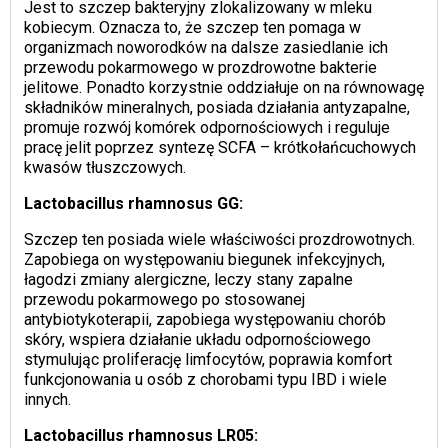
Jest to szczep bakteryjny zlokalizowany w mleku
kobiecym. Oznacza to, że szczep ten pomaga w
organizmach noworodków na dalsze zasiedlanie ich
przewodu pokarmowego w prozdrowotne bakterie
jelitowe. Ponadto korzystnie oddziałuje on na równowagę
składników mineralnych, posiada działania antyzapalne,
promuje rozwój komórek odpornościowych i reguluje
pracę jelit poprzez syntezę SCFA – krótkołańcuchowych
kwasów tłuszczowych.
Lactobacillus rhamnosus GG:
Szczep ten posiada wiele właściwości prozdrowotnych.
Zapobiega on występowaniu biegunek infekcyjnych,
łagodzi zmiany alergiczne, leczy stany zapalne
przewodu pokarmowego po stosowanej
antybiotykoterapii, zapobiega występowaniu chorób
skóry, wspiera działanie układu odpornościowego
stymulując proliferację limfocytów, poprawia komfort
funkcjonowania u osób z chorobami typu IBD i wiele
innych.
Lactobacillus rhamnosus LR05: