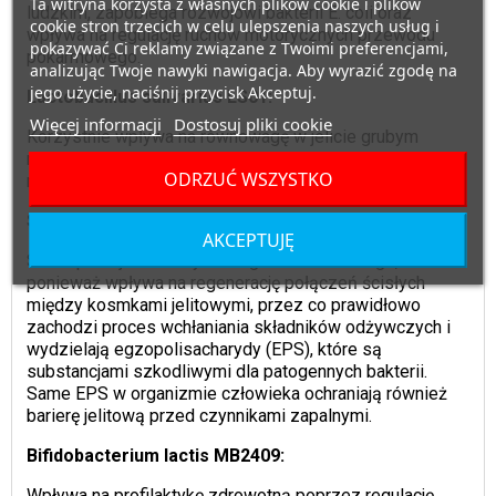
Ta witryna korzysta z własnych plików cookie i plików
ludzkim, zapobiega rozwojowi bakterii E. coli oraz
cookie stron trzecich w celu ulepszenia naszych usług i
wpływa na regulację ruchów motorycznych przewodu
pokazywać Ci reklamy związane z Twoimi preferencjami,
pokarmowego.
analizując Twoje nawyki nawigacja. Aby wyrazić zgodę na
jego użycie, naciśnij przycisk Akceptuj.
Lactobacillus salivarius LS01:
Więcej informacji
Dostosuj pliki cookie
Korzystnie wpływa na równowagę w jelicie grubym
między poszczególnymi bakteriami probiotycznymi,
ODRZUĆ WSZYSTKO
reguluje zdrowie i stan skóry u osób z dermatozami.
Streptococcus thermophilus ST10:
AKCEPTUJĘ
Szczep ten jest ważny dla organizmu ludzkiego,
ponieważ wpływa na regenerację połączeń ścisłych
między kosmkami jelitowymi, przez co prawidłowo
zachodzi proces wchłaniania składników odżywczych i
wydzielają egzopolisacharydy (EPS), które są
substancjami szkodliwymi dla patogennych bakterii.
Same EPS w organizmie człowieka ochraniają również
barierę jelitową przed czynnikami zapalnymi.
Bifidobacterium lactis MB2409:
Wpływa na profilaktykę zdrowotną poprzez regulację