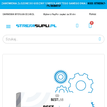
ZAMÓWIENIA ZŁOŻONE DO GODZINY 12 WYSYŁAMY TEGO SAMEGO DNIA |
KOD: STREFA7-
7% RABATU!
Pomoc
DARMOWA WYSYŁKA OD 249ZŁ
Wybierz PayPo i zapłać za 30 dni
ĄGACZE
EJ Z KRYLA)