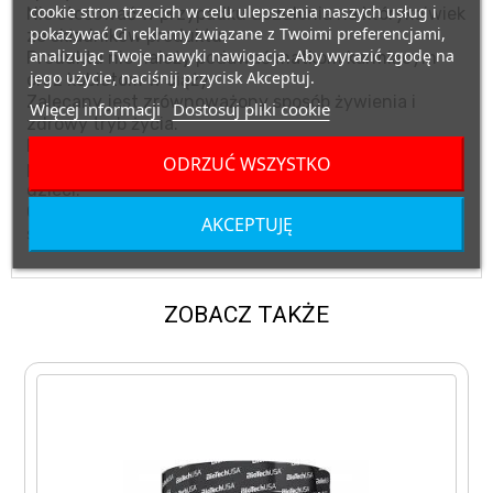
cookie stron trzecich w celu ulepszenia naszych usług i
Nie stosować w przypadku uczulenia na którykolwiek
pokazywać Ci reklamy związane z Twoimi preferencjami,
ze składników produktu.
analizując Twoje nawyki nawigacja. Aby wyrazić zgodę na
Produktu nie należy podawać matkom karmiącym
jego użycie, naciśnij przycisk Akceptuj.
oraz kobietom w ciąży.
Zalecany jest zrównoważony sposób żywienia i
Więcej informacji
Dostosuj pliki cookie
zdrowy tryb życia.
Przechowywać w suchym miejscu, w temperaturze
ODRZUĆ WSZYSTKO
pokojowej, w miejscu niedostępnym dla małych
dzieci.
Chronić przed bezpośrednim działaniem promieni
AKCEPTUJĘ
słonecznych.
ZOBACZ TAKŻE