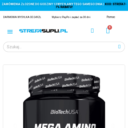
ZAMÓWIENIA ZŁOŻONE DO GODZINY 12 WYSYŁAMY TEGO SAMEGO DNIA |
KOD: STREFA7-
7% RABATU!
Pomoc
DARMOWA WYSYŁKA OD 249ZŁ
Wybierz PayPo i zapłać za 30 dni
ĄGACZE
EJ Z KRYLA)