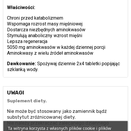
Właściwości:
Chroni przed katabolizmem
Wspomaga rozrost masy mięśniowej
Dostarcza niezbędnych aminokwasów
Stymulują anaboliczny wzrost mięśni
Lepsza regeneracja
5050 mg aminokwasów w każdej dziennej porcji
Aminokwasy z wielu źródeł aminokwasów
Dawkowanie:
Spożywaj dziennie 2x4 tabletki popijając
szklanką wody.
UWAGI
Suplement diety.
Nie może być stosowany jako zamiennik bądź
substytut zróżnicowanej diety.
Nie należy przekraczać zalecanego dziennego
Ta witryna korzysta z własnych plików cookie i plików
spożycia.