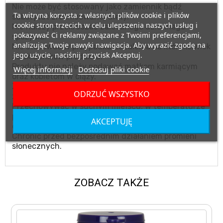
Nie może być stosowany jako zamiennik bądź
Ta witryna korzysta z własnych plików cookie i plików
substytut zróżnicowanej diety.
cookie stron trzecich w celu ulepszenia naszych usług i
Nie należy przekraczać zalecanego dziennego
pokazywać Ci reklamy związane z Twoimi preferencjami,
spożycia.
analizując Twoje nawyki nawigacja. Aby wyrazić zgodę na
Nie stosować w przypadku uczulenia na którykolwiek
jego użycie, naciśnij przycisk Akceptuj.
ze składników produktu.
Produktu nie należy podawać matkom karmiącym
Więcej informacji
Dostosuj pliki cookie
oraz kobietom w ciąży.
Zalecany jest zrównoważony sposób żywienia i
ODRZUĆ WSZYSTKO
zdrowy tryb życia.
Przechowywać w suchym miejscu, w temperaturze
pokojowej, w miejscu niedostępnym dla małych
AKCEPTUJĘ
dzieci.
Chronić przed bezpośrednim działaniem promieni
słonecznych.
ZOBACZ TAKŻE