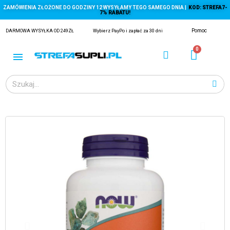
ZAMÓWIENIA ZŁOŻONE DO GODZINY 12 WYSYŁAMY TEGO SAMEGO DNIA |
KOD: STREFA7-
7% RABATU!
Pomoc
DARMOWA WYSYŁKA OD 249ZŁ
Wybierz PayPo i zapłać za 30 dni
ĄGACZE
EJ Z KRYLA)