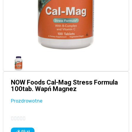
NOW Foods Cal-Mag Stress Formula
100tab. Wapń Magnez
Prozdrowotne





-8,49 zł