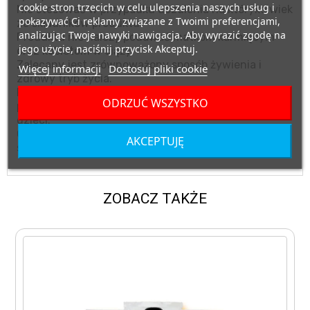
cookie stron trzecich w celu ulepszenia naszych usług i
Nie stosować w przypadku uczulenia na którykolwiek
pokazywać Ci reklamy związane z Twoimi preferencjami,
ze składników produktu.
analizując Twoje nawyki nawigacja. Aby wyrazić zgodę na
Produktu nie należy podawać matkom karmiącym
jego użycie, naciśnij przycisk Akceptuj.
oraz kobietom w ciąży.
Zalecany jest zrównoważony sposób żywienia i
Więcej informacji
Dostosuj pliki cookie
zdrowy tryb życia.
Przechowywać w suchym miejscu, w temperaturze
ODRZUĆ WSZYSTKO
pokojowej, w miejscu niedostępnym dla małych
dzieci.
Chronić przed bezpośrednim działaniem promieni
AKCEPTUJĘ
słonecznych.
ZOBACZ TAKŻE