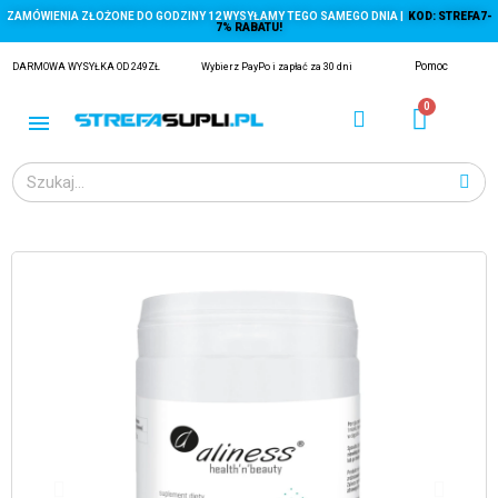
ZAMÓWIENIA ZŁOŻONE DO GODZINY 12 WYSYŁAMY TEGO SAMEGO DNIA |
KOD: STREFA7-
7% RABATU!
Pomoc
DARMOWA WYSYŁKA OD 249ZŁ
Wybierz PayPo i zapłać za 30 dni
ĄGACZE
EJ Z KRYLA)