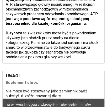
ATP, stanowiącego główny nośnik energii w reakcjach
biochemicznych zachodzących w mitochondriach,
nazywanych procesem oddychania komórkowego.
ATP
jest więc podstawową formą energii dostępną
bezpośrednio dla każdej komórki organizmu.
D-ryboza
to związek który może być z powodzeniem
używany jako słodzik przez osoby na diecie
ketogenicznej. Pomimo że także jest cukrem i ma słodki
smak, to w przeciwieństwie do tradycyjnego cukru
takiego jak glukoza czy sacharoza nie powoduje
podniesienia poziomu glukozy we krwi.
UWAGI
Suplement diety.
Nie może być stosowany jako zamiennik bądź
substytut zróżnicowanej diety.
Nie należy przekraczać zalecanego dziennego
Ta witryna korzysta z własnych plików cookie i plików
spożycia.