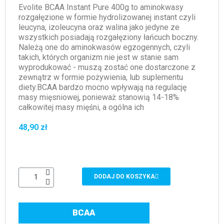
Evolite BCAA Instant Pure 400g to aminokwasy
rozgałęzione w formie hydrolizowanej instant czyli
leucyna, izoleucyna oraz walina jako jedyne ze
wszystkich posiadają rozgałęziony łańcuch boczny.
Należą one do aminokwasów egzogennych, czyli
takich, których organizm nie jest w stanie sam
wyprodukować - muszą zostać one dostarczone z
zewnątrz w formie pożywienia, lub suplementu
diety.BCAA bardzo mocno wpływają na regulację
masy mięsniowej, ponieważ stanowią 14-18%
całkowitej masy mięśni, a ogólna ich
48,90 zł
DODAJ DO KOSZYKA
BCAA