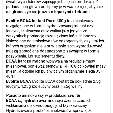
światowych liderów zajmujących się ich produkcją. Z
podniesioną głową oddajemy je w wasze ręce, abyście
mogli cieszyć się
jeszcze lepszymi efektami.
Evolite BCAA Instant Pure 400g
to aminokwasy
rozgałęzione w formie hydrolizowanej instant czyli
leucyna, izoleucyna oraz walina jako jedyne ze
wszystkich posiadają rozgałęziony łańcuch boczny.
Należą one do aminokwasów egzogennych, czyli takich,
których organizm nie jest w stanie sam wyprodukować -
muszą zostać one dostarczone z zewnątrz w formie
pożywienia, lub suplementu diety.
BCAA bardzo mocno
wpływają na regulację masy
mięsniowej, ponieważ stanowią 14-18% całkowitej masy
mięśni, a ogólna ich pula w całym organiźmie sięga 35-
40%!
Evolite BCAA
Evolite BCAA dostarcza dokładnie 2,5g
leucyny, 1,25g izoleucyny oraz 1,25g waliny!
Ponadto aminokwasy w produkcie
Evolite
BCAA
są
hydrolizowane
dzięki czemu czas ich
wchłaniania do krwioobiegu jest błyskawiczny.
Hydrolizowana postać aminokwasów sprawia, że