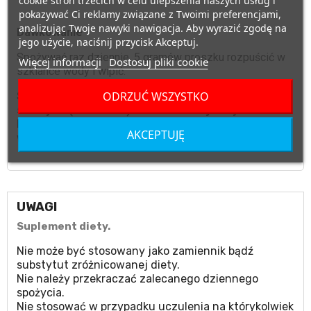
cookie stron trzecich w celu ulepszenia naszych usług i
pokazywać Ci reklamy związane z Twoimi preferencjami,
analizując Twoje nawyki nawigacja. Aby wyrazić zgodę na
Dawkowanie
jego użycie, naciśnij przycisk Akceptuj.
Spożywać raz dziennie, 5 gramów proszku rozpuścić w
Więcej informacji
Dostosuj pliki cookie
szklance wody i wipić.
ODRZUĆ WSZYSTKO
Suplement diety nie może być stosowany jako
substytut (zamiennik) zróżnicowanej diety.
Nie należy przekraczać zalecanej porcji do spożycia
AKCEPTUJĘ
w ciągu dnia.
UWAGI
Suplement diety.
Nie może być stosowany jako zamiennik bądź
substytut zróżnicowanej diety.
Nie należy przekraczać zalecanego dziennego
spożycia.
Nie stosować w przypadku uczulenia na którykolwiek