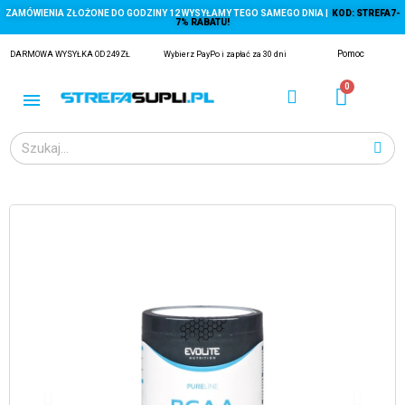
ZAMÓWIENIA ZŁOŻONE DO GODZINY 12 WYSYŁAMY TEGO SAMEGO DNIA |
KOD: STREFA7-
7% RABATU!
Pomoc
DARMOWA WYSYŁKA OD 249ZŁ
Wybierz PayPo i zapłać za 30 dni
ĄGACZE
EJ Z KRYLA)