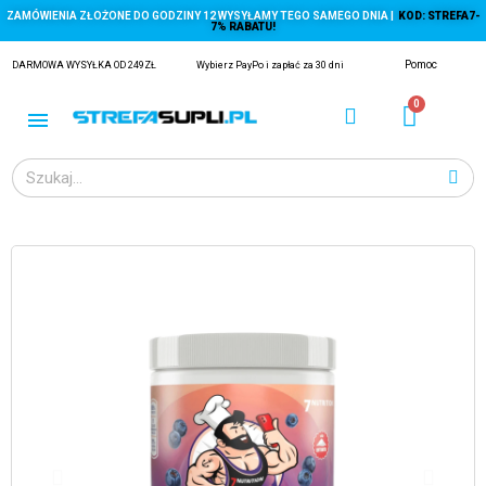
ZAMÓWIENIA ZŁOŻONE DO GODZINY 12 WYSYŁAMY TEGO SAMEGO DNIA |
KOD: STREFA7-
7% RABATU!
Pomoc
DARMOWA WYSYŁKA OD 249ZŁ
Wybierz PayPo i zapłać za 30 dni
ĄGACZE
EJ Z KRYLA)