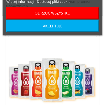
Więcej informacji
Dostosuj pliki cookie
Chronić przed bezpośrednim działaniem promieni
słonecznych.
ODRZUĆ WSZYSTKO
ZOBACZ TAKŻE
AKCEPTUJĘ