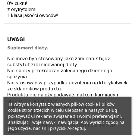
0% cukru!
z erytrytolem!
1 klasa jakości owoców!
UWAGI
Suplement diety.
Nie może być stosowany jako zamiennik bądź
substytut zróżnicowanej diety.
Nie należy przekraczać zalecanego dziennego
spożycia.
Nie stosować w przypadku uczulenia na którykolwiek
ze składników produktu.
Produktu nie należy podawać matkom karmiącym
oraz kobietom w ciąży.
Ta witryna korzysta z własnych plików cookie i plików
Zalecany jest zrównoważony sposób żywienia i
cookie stron trzecich w celu ulepszenia naszych usług i
zdrowy tryb życia.
pokazywać Ci reklamy związane z Twoimi preferencjami,
Przechowywać w suchym miejscu, w temperaturze
analizując Twoje nawyki nawigacja. Aby wyrazić zgodę na
pokojowej, w miejscu niedostępnym dla małych
jego użycie, naciśnij przycisk Akceptuj.
dzieci.