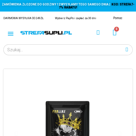
ZAMÓWIENIA ZŁOŻONE DO GODZINY 12 WYSYŁAMY TEGO SAMEGO DNIA |
KOD: STREFA7-
7% RABATU!
Pomoc
DARMOWA WYSYŁKA OD 249ZŁ
Wybierz PayPo i zapłać za 30 dni
ĄGACZE
EJ Z KRYLA)