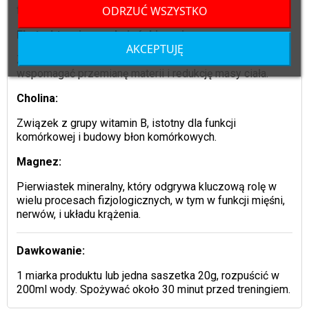
ODRZUĆ WSZYSTKO
funkcji układu nerwowego.
Ekstrakt z pieprzu kajeńskiego i czarnego:
AKCEPTUJĘ
Zawierają substancje, takie jak kapsaicyna, które mogą
wspomagać przemianę materii i redukcję masy ciała.
Cholina:
Związek z grupy witamin B, istotny dla funkcji
komórkowej i budowy błon komórkowych.
Magnez:
Pierwiastek mineralny, który odgrywa kluczową rolę w
wielu procesach fizjologicznych, w tym w funkcji mięśni,
nerwów, i układu krążenia.
Dawkowanie:
1 miarka produktu lub jedna saszetka 20g, rozpuścić w
200ml wody. Spożywać około 30 minut przed treningiem.