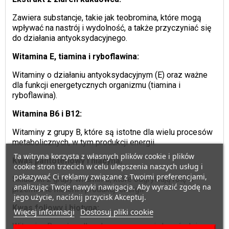
Zawiera substancje, takie jak teobromina, które mogą
wpływać na nastrój i wydolność, a także przyczyniać się
do działania antyoksydacyjnego.
Witamina E, tiamina i ryboflawina:
Witaminy o działaniu antyoksydacyjnym (E) oraz ważne
dla funkcji energetycznych organizmu (tiamina i
ryboflawina).
Witamina B6 i B12:
Witaminy z grupy B, które są istotne dla wielu procesów
metabolicznych, w tym produkcji energii.
Ta witryna korzysta z własnych plików cookie i plików
Kwas pantotenowy i niacyna:
cookie stron trzecich w celu ulepszenia naszych usług i
pokazywać Ci reklamy związane z Twoimi preferencjami,
Składniki z grupy witamin B, które odgrywają rolę w
analizując Twoje nawyki nawigacja. Aby wyrazić zgodę na
przemianie materii i produkcji energii.
jego użycie, naciśnij przycisk Akceptuj.
Kwas foliowy i biotyna:
Więcej informacji
Dostosuj pliki cookie
Witaminy B, ważne dla zdrowego rozwoju komórek i