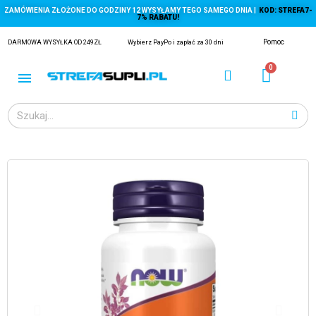
ZAMÓWIENIA ZŁOŻONE DO GODZINY 12 WYSYŁAMY TEGO SAMEGO DNIA |
KOD: STREFA7-
7% RABATU!
Pomoc
DARMOWA WYSYŁKA OD 249ZŁ
Wybierz PayPo i zapłać za 30 dni
ĄGACZE
EJ Z KRYLA)