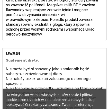
klinicznie ekstrakt z pestek winogron, standaryzowany
na zawartość polifenoli. MegaNatural®-BP™ zawiera
flawonoidy wspierające zdrowie tętnic i mogące
pomóc w utrzymaniu ciśnienia krwi
w prawidłowym zakresie. Ponadto produkt zawiera
standaryzowany ekstrakt z głogu, który zapewnia
ochronę przed wolnymi rodnikami i wspomaga układ
sercowo-naczyniowy.
UWAGI
Suplement diety.
Nie może być stosowany jako zamiennik bądź
substytut zróżnicowanej diety.
Nie należy przekraczać zalecanego dziennego
spożycia.
Nie stosować w przypadku uczulenia na którykolwiek
ze składników produktu.
Ta witryna korzysta z własnych plików cookie i plików
Produktu nie należy podawać matkom karmiącym
cookie stron trzecich w celu ulepszenia naszych usług i
oraz kobietom w ciąży.
pokazywać Ci reklamy związane z Twoimi preferencjami,
Zalecany jest zrównoważony sposób żywienia i