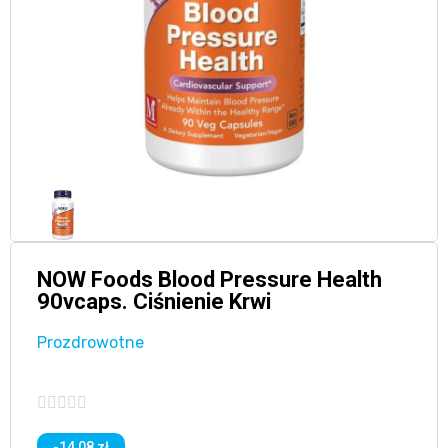
NOW Foods Blood Pressure Health
90vcaps. Ciśnienie Krwi
Prozdrowotne





-14,08 zł