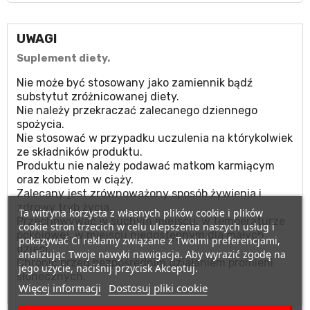
UWAGI
Suplement diety.
Nie może być stosowany jako zamiennik bądź
substytut zróżnicowanej diety.
Nie należy przekraczać zalecanego dziennego
spożycia.
Nie stosować w przypadku uczulenia na którykolwiek
ze składników produktu.
Produktu nie należy podawać matkom karmiącym
oraz kobietom w ciąży.
Zalecany jest zrównoważony sposób żywienia i
zdrowy tryb życia.
Ta witryna korzysta z własnych plików cookie i plików
Przechowywać w suchym miejscu, w temperaturze
cookie stron trzecich w celu ulepszenia naszych usług i
pokojowej, w miejscu niedostępnym dla małych
pokazywać Ci reklamy związane z Twoimi preferencjami,
dzieci.
analizując Twoje nawyki nawigacja. Aby wyrazić zgodę na
Chronić przed bezpośrednim działaniem promieni
jego użycie, naciśnij przycisk Akceptuj.
słonecznych.
Więcej informacji
Dostosuj pliki cookie