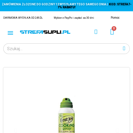
ZAMÓWIENIA ZŁOŻONE DO GODZINY 12 WYSYŁAMY TEGO SAMEGO DNIA |
KOD: STREFA7-
7% RABATU!
Pomoc
DARMOWA WYSYŁKA OD 249ZŁ
Wybierz PayPo i zapłać za 30 dni
ĄGACZE
EJ Z KRYLA)