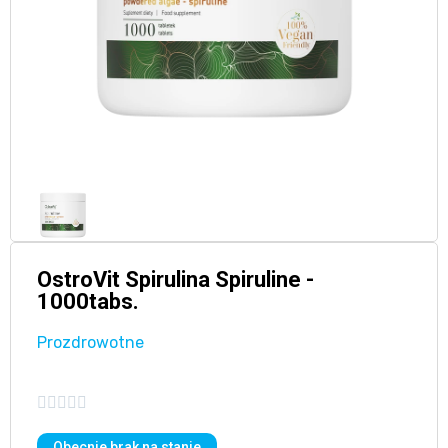
OstroVit Spirulina Spiruline -
1000tabs.
Prozdrowotne





Obecnie brak na stanie