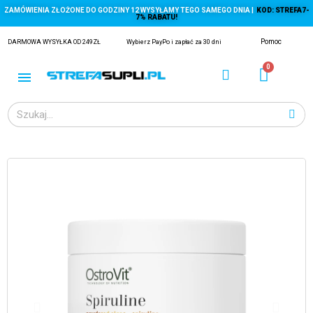
ZAMÓWIENIA ZŁOŻONE DO GODZINY 12 WYSYŁAMY TEGO SAMEGO DNIA |
KOD: STREFA7-
7% RABATU!
Pomoc
DARMOWA WYSYŁKA OD 249ZŁ
Wybierz PayPo i zapłać za 30 dni
ĄGACZE
EJ Z KRYLA)