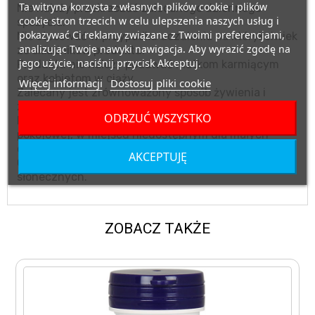
Ta witryna korzysta z własnych plików cookie i plików
Nie należy przekraczać zalecanego dziennego
cookie stron trzecich w celu ulepszenia naszych usług i
spożycia.
pokazywać Ci reklamy związane z Twoimi preferencjami,
Nie stosować w przypadku uczulenia na którykolwiek
analizując Twoje nawyki nawigacja. Aby wyrazić zgodę na
ze składników produktu.
jego użycie, naciśnij przycisk Akceptuj.
Produktu nie należy podawać matkom karmiącym
oraz kobietom w ciąży.
Więcej informacji
Dostosuj pliki cookie
Zalecany jest zrównoważony sposób żywienia i
zdrowy tryb życia.
ODRZUĆ WSZYSTKO
Przechowywać w suchym miejscu, w temperaturze
pokojowej, w miejscu niedostępnym dla małych
dzieci.
AKCEPTUJĘ
Chronić przed bezpośrednim działaniem promieni
słonecznych.
ZOBACZ TAKŻE