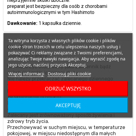
nieprzyjemne skutki uboczne.
preparat jest bezpieczny dla osób z chorobami
autoimmunologicznymi w tym Hashimoto
Dawkowanie:
1 kapsułka dziennie.
Ta witryna korzysta z własnych plików cookie i plików
cookie stron trzecich w celu ulepszenia naszych usług i
UWAGI
pokazywać Ci reklamy związane z Twoimi preferencjami,
Suplement diety.
analizując Twoje nawyki nawigacja. Aby wyrazić zgodę na
jego użycie, naciśnij przycisk Akceptuj.
Nie może być stosowany jako zamiennik bądź
substytut zróżnicowanej diety.
Więcej informacji
Dostosuj pliki cookie
Nie należy przekraczać zalecanego dziennego
spożycia.
ODRZUĆ WSZYSTKO
Nie stosować w przypadku uczulenia na którykolwiek
ze składników produktu.
Produktu nie należy podawać matkom karmiącym
AKCEPTUJĘ
oraz kobietom w ciąży.
Zalecany jest zrównoważony sposób żywienia i
zdrowy tryb życia.
Przechowywać w suchym miejscu, w temperaturze
pokojowej, w miejscu niedostępnym dla małych