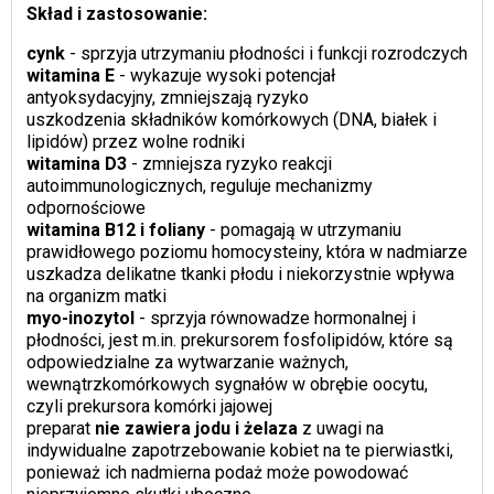
Skład i zastosowanie:
cynk
- sprzyja utrzymaniu płodności i funkcji rozrodczych
witamina E
- wykazuje wysoki potencjał
antyoksydacyjny, zmniejszają ryzyko
uszkodzenia składników komórkowych (DNA, białek i
lipidów) przez wolne rodniki
witamina D3
- zmniejsza ryzyko reakcji
autoimmunologicznych, reguluje mechanizmy
odpornościowe
witamina B12 i foliany
- pomagają w utrzymaniu
prawidłowego poziomu homocysteiny, która w nadmiarze
uszkadza delikatne tkanki płodu i niekorzystnie wpływa
na organizm matki
myo-inozytol
- sprzyja równowadze hormonalnej i
płodności, jest m.in. prekursorem fosfolipidów, które są
odpowiedzialne za wytwarzanie ważnych,
wewnątrzkomórkowych sygnałów w obrębie oocytu,
czyli prekursora komórki jajowej
preparat
nie zawiera jodu i żelaza
z uwagi na
indywidualne zapotrzebowanie kobiet na te pierwiastki,
ponieważ ich nadmierna podaż może powodować