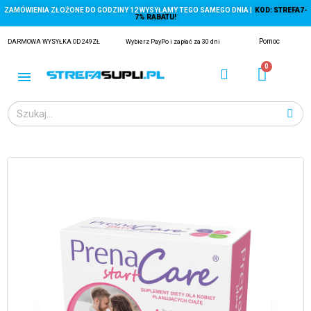
ZAMÓWIENIA ZŁOŻONE DO GODZINY 12 WYSYŁAMY TEGO SAMEGO DNIA |
KOD: STREFA7-
7% RABATU!
Pomoc
DARMOWA WYSYŁKA OD 249ZŁ
Wybierz PayPo i zapłać za 30 dni
ĄGACZE
EJ Z KRYLA)