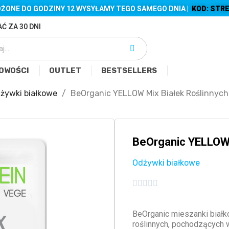
ŻONE DO GODZINY 12 WYSYŁAMY TEGO SAMEGO DNIA |
KOD: STRE
Ć ZA 30 DNI
OWOŚCI
OUTLET
BESTSELLERS
żywki białkowe
BeOrganic YELLOW Mix Białek Roślinnyc
BeOrganic YELLOW 
Odżywki białkowe





BeOrganic mieszanki biał
roślinnych, pochodzących 