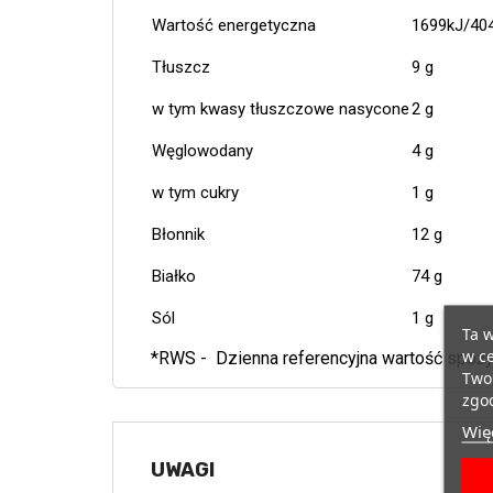
Wartość energetyczna
1699kJ/404
Tłuszcz
9 g
w tym kwasy tłuszczowe nasycone
2 g
Węglowodany
4 g
w tym cukry
1 g
Błonnik
12 g
Białko
74 g
Sól
1 g
Ta w
w ce
*RWS - Dzienna referencyjna wartość spożyc
Twoi
zgod
Więc
UWAGI