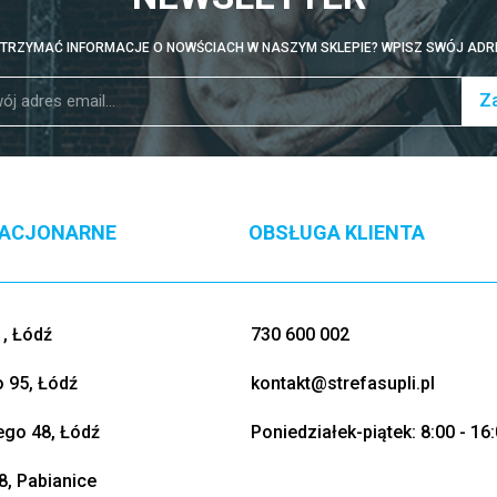
TRZYMAĆ INFORMACJE O NOWŚCIACH W NASZYM SKLEPIE? WPISZ SWÓJ ADRE
Za
TACJONARNE
OBSŁUGA KLIENTA
, Łódź
730 600 002
o 95, Łódź
kontakt@strefasupli.pl
go 48, Łódź
Poniedziałek-piątek: 8:00 - 16
8, Pabianice