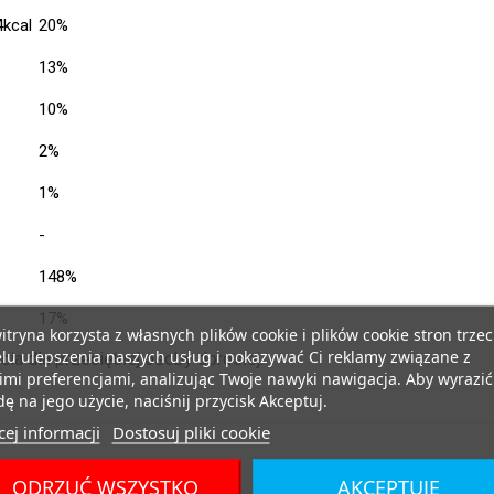
kcal
20%
13%
10%
2%
1%
-
148%
17%
itryna korzysta z własnych plików cookie i plików cookie stron trzec
lu ulepszenia naszych usług i pokazywać Ci reklamy związane z
ia dla przeciętnej osoby dorosłej.
mi preferencjami, analizując Twoje nawyki nawigacja. Aby wyrazić
ę na jego użycie, naciśnij przycisk Akceptuj.
ej informacji
Dostosuj pliki cookie
ODRZUĆ WSZYSTKO
AKCEPTUJĘ