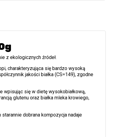
50g
ie z ekologicznych źródeł.
opi, charakteryzująca się bardzo wysoką
ółczynnik jakości białka (CS=149), zgodne
e wpisując się w dietę wysokobiałkową,
ncją glutenu oraz białka mleka krowiego,
ch starannie dobrana kompozycja nadaje