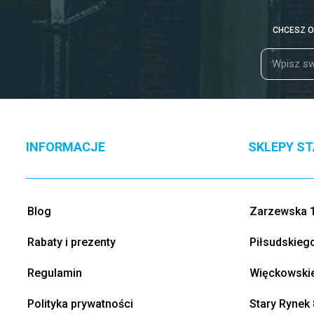
CHCESZ O
INFORMACJE
SKLEPY S
Blog
Zarzewska 1
Rabaty i prezenty
Piłsudskieg
Regulamin
Więckowskie
Polityka prywatności
Stary Rynek 