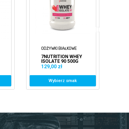
AŁKOWE
ODŻYWKI BIAŁKOWE
ON WHEY
EVOLITE
0 500G
WHEYELITE 900G
OLAT WPI
BIAŁKO MIX WPI
108,90 zł
WPC
 smak
Wybierz smak