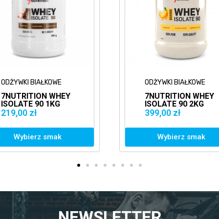
ODŻYWKI BIAŁKOWE
ODŻYWKI BI
7NUTRITION WHEY
7NUTRITI
ISOLATE 90 2KG
ISOLATE 9
BIAŁKO IZOLAT WPI
BIAŁKO IZ
399,00 zł
129,00 zł
Wybierz smak
Wybierz
NEWSLETTER