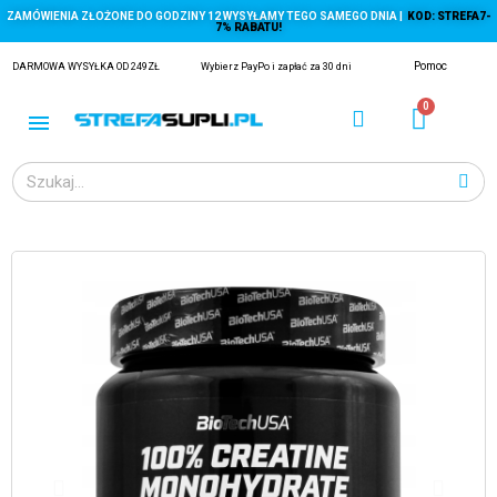
ZAMÓWIENIA ZŁOŻONE DO GODZINY 12 WYSYŁAMY TEGO SAMEGO DNIA |
KOD: STREFA7-
7% RABATU!
Pomoc
DARMOWA WYSYŁKA OD 249ZŁ
Wybierz PayPo i zapłać za 30 dni
ĄGACZE
EJ Z KRYLA)