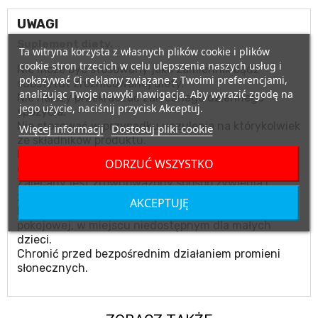
UWAGI
Suplement diety.
Ta witryna korzysta z własnych plików cookie i plików
cookie stron trzecich w celu ulepszenia naszych usług i
Nie może być stosowany jako zamiennik bądź
pokazywać Ci reklamy związane z Twoimi preferencjami,
substytut zróżnicowanej diety.
analizując Twoje nawyki nawigacja. Aby wyrazić zgodę na
Nie należy przekraczać zalecanego dziennego
jego użycie, naciśnij przycisk Akceptuj.
spożycia.
Nie stosować w przypadku uczulenia na którykolwiek
Więcej informacji
Dostosuj pliki cookie
ze składników produktu.
Produktu nie należy podawać matkom karmiącym
ODRZUĆ WSZYSTKO
oraz kobietom w ciąży.
Zalecany jest zrównoważony sposób żywienia i
zdrowy tryb życia.
AKCEPTUJĘ
Przechowywać w suchym miejscu, w temperaturze
pokojowej, w miejscu niedostępnym dla małych
dzieci.
Chronić przed bezpośrednim działaniem promieni
słonecznych.