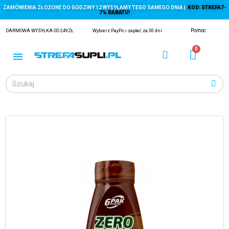
ZAMÓWIENIA ZŁOŻONE DO GODZINY 12 WYSYŁAMY TEGO SAMEGO DNIA |
KOD: STREFA7-
7% RABATU!
Pomoc
DARMOWA WYSYŁKA OD 249ZŁ
Wybierz PayPo i zapłać za 30 dni
ĄGACZE
EJ Z KRYLA)