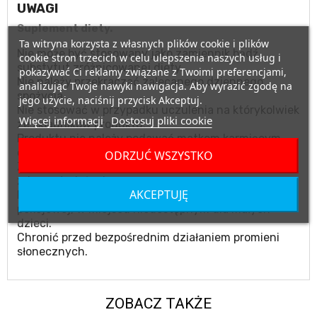
UWAGI
Suplement diety.
Ta witryna korzysta z własnych plików cookie i plików
Nie może być stosowany jako zamiennik bądź
cookie stron trzecich w celu ulepszenia naszych usług i
substytut zróżnicowanej diety.
pokazywać Ci reklamy związane z Twoimi preferencjami,
Nie należy przekraczać zalecanego dziennego
analizując Twoje nawyki nawigacja. Aby wyrazić zgodę na
spożycia.
jego użycie, naciśnij przycisk Akceptuj.
Nie stosować w przypadku uczulenia na którykolwiek
Więcej informacji
Dostosuj pliki cookie
ze składników produktu.
Produktu nie należy podawać matkom karmiącym
oraz kobietom w ciąży.
ODRZUĆ WSZYSTKO
Zalecany jest zrównoważony sposób żywienia i
zdrowy tryb życia.
AKCEPTUJĘ
Przechowywać w suchym miejscu, w temperaturze
pokojowej, w miejscu niedostępnym dla małych
dzieci.
Chronić przed bezpośrednim działaniem promieni
słonecznych.
ZOBACZ TAKŻE