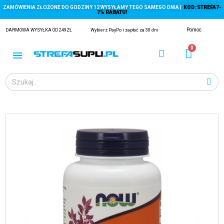
ZAMÓWIENIA ZŁOŻONE DO GODZINY 12 WYSYŁAMY TEGO SAMEGO DNIA |
KOD: STREFA7-
7% RABATU!
Pomoc
DARMOWA WYSYŁKA OD 249ZŁ
Wybierz PayPo i zapłać za 30 dni
ĄGACZE
EJ Z KRYLA)