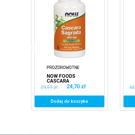
PROZDROWOTNE
NOW FOODS
G
CASCARA
SAGRADA 450MG
24,70 zł
29,91 zł
62
100VKAPS.
WSPARCIE JELIT
Dodaj do koszyka