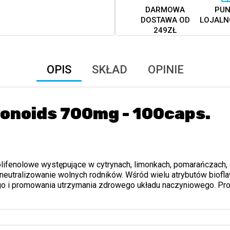
DARMOWA
PUN
DOSTAWA OD
LOJALN
249ZŁ
OPIS
SKŁAD
OPINIE
vonoids 700mg - 100caps.
olifenolowe występujące w cytrynach, limonkach, pomarańczach, 
eutralizowanie wolnych rodników. Wśród wielu atrybutów biofla
 i promowania utrzymania zdrowego układu naczyniowego. Prod