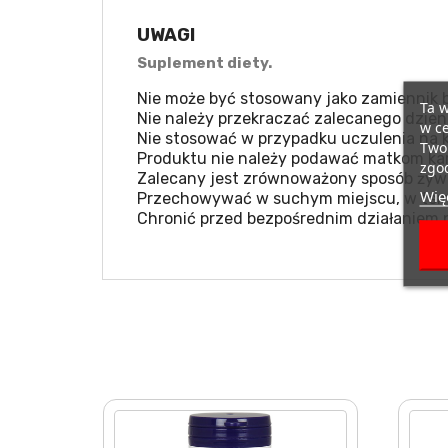
UWAGI
Suplement diety.
Nie może być stosowany jako zamiennik b
Ta w
Nie należy przekraczać zalecanego dzien
w ce
Nie stosować w przypadku uczulenia na k
Twoi
Produktu nie należy podawać matkom kar
zgod
Zalecany jest zrównoważony sposób żywie
Więc
Przechowywać w suchym miejscu, w temp
Chronić przed bezpośrednim działaniem 