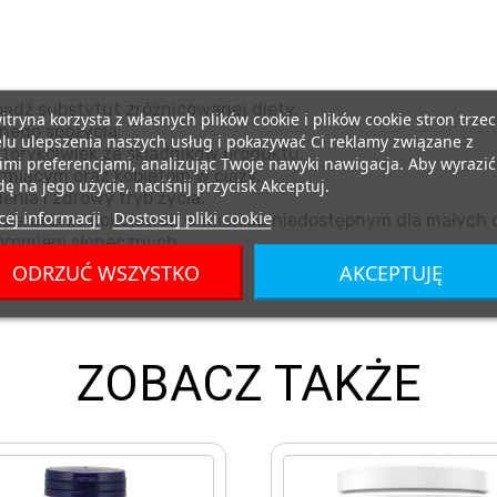
ądź substytut zróżnicowanej diety.
itryna korzysta z własnych plików cookie i plików cookie stron trzec
nego spożycia.
lu ulepszenia naszych usług i pokazywać Ci reklamy związane z
tórykolwiek ze składników produktu.
mi preferencjami, analizując Twoje nawyki nawigacja. Aby wyrazić
miącym oraz kobietom w ciąży.
ę na jego użycie, naciśnij przycisk Akceptuj.
nia i zdrowy tryb życia.
ej informacji
Dostosuj pliki cookie
eraturze pokojowej, w miejscu niedostępnym dla małych d
promieni słonecznych.
ODRZUĆ WSZYSTKO
AKCEPTUJĘ
ZOBACZ TAKŻE