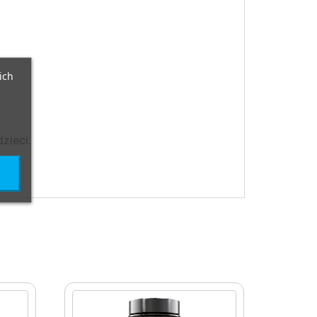
ich
zieci.