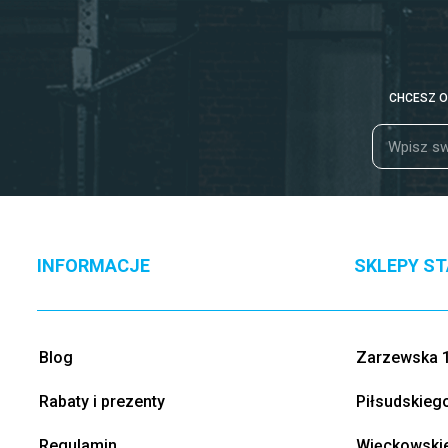
CHCESZ O
INFORMACJE
SKLEPY S
Blog
Zarzewska 1
Rabaty i prezenty
Piłsudskieg
Regulamin
Więckowskie