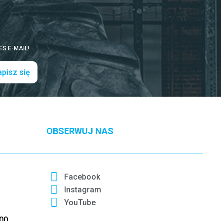
S E-MAIL!
pisz się
OBSERWUJ NAS
Facebook
Instagram
YouTube
:00