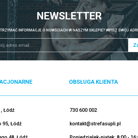
NEWSLETTER
TRZYMAĆ INFORMACJE O NOWŚCIACH W NASZYM SKLEPIE? WPISZ SWÓJ ADRE
Za
TACJONARNE
OBSŁUGA KLIENTA
, Łódź
730 600 002
o 95, Łódź
kontakt@strefasupli.pl
go 48, Łódź
Poniedziałek-piątek: 8:00 - 16