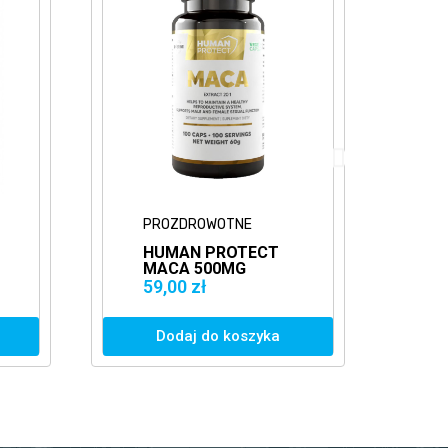
PROZDROWOTNE
P
HUMAN PROTECT
H
MACA 500MG
T
EXTRACT 20:1
1
59,00 zł
3
100VCAPS.
T
WITALNOŚĆ
Dodaj do koszyka