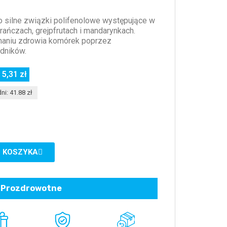
o silne związki polifenolowe występujące w
rańczach, grejpfrutach i mandarynkach.
ymaniu zdrowia komórek poprzez
odników.
 5,31 zł
ni: 41.88 zł
 KOSZYKA
Prozdrowotne