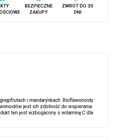
KTY
BEZPIECZNE
ZWROT DO 30
OŚCIOWE
ZAKUPY
DNI
grejpfrutach i mandarynkach. Bioflawonoidy
wonoidów jest ich zdolność do wspierania
ukt ten jest wzbogacony o witaminę C dla