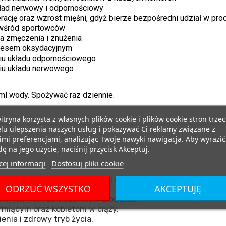
kład nerwowy i odpornościowy
cję oraz wzrost mięśni, gdyż bierze bezpośredni udział w prod
 wśród sportowców
ia zmęczenia i znużenia
resem oksydacyjnym
u układu odpornościowego
iu układu nerwowego
ml wody. Spożywać raz dziennie.
itryna korzysta z własnych plików cookie i plików cookie stron trzec
lu ulepszenia naszych usług i pokazywać Ci reklamy związane z
mi preferencjami, analizując Twoje nawyki nawigacja. Aby wyrazić
ę na jego użycie, naciśnij przycisk Akceptuj.
ej informacji
Dostosuj pliki cookie
ądź substytut zróżnicowanej diety.
ODRZUĆ WSZYSTKO
AKCEPTUJĘ
nego spożycia.
tórykolwiek ze składników produktu.
miącym oraz kobietom w ciąży.
nia i zdrowy tryb życia.