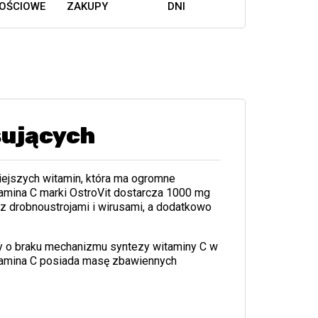
OŚCIOWE
ZAKUPY
DNI
sujących
niejszych witamin, która ma ogromne
amina C marki OstroVit dostarcza 1000 mg
z drobnoustrojami i wirusami, a dodatkowo
y o braku mechanizmu syntezy witaminy C w
itamina C posiada masę zbawiennych