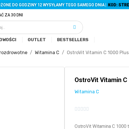
ŻONE DO GODZINY 12 WYSYŁAMY TEGO SAMEGO DNIA |
KOD: STRE
Ć ZA 30 DNI
OWOŚCI
OUTLET
BESTSELLERS
rozdrowotne
Witamina C
OstroVit Vitamin C 1000 Plus
OstroVit Vitamin C
Witamina C





OstroVit Witamina C 1000 t