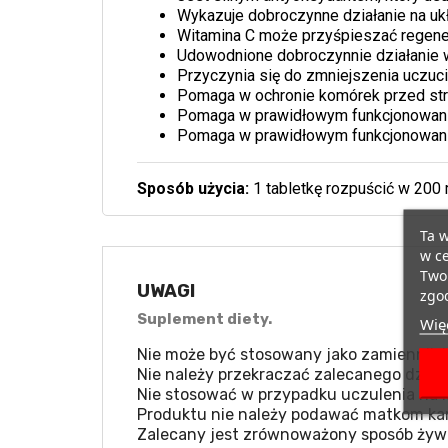
Wykazuje dobroczynne działanie na u
Witamina C może przyśpieszać regenera
Udowodnione dobroczynnie działanie
Przyczynia się do zmniejszenia uczuc
Pomaga w ochronie komórek przed st
Pomaga w prawidłowym funkcjonowani
Pomaga w prawidłowym funkcjonowan
Sposób użycia:
1 tabletkę rozpuścić w 200 
Ta w
w ce
Twoi
UWAGI
zgod
Suplement diety.
Więc
Nie może być stosowany jako zamiennik b
Nie należy przekraczać zalecanego dzien
Nie stosować w przypadku uczulenia na k
Produktu nie należy podawać matkom kar
Zalecany jest zrównoważony sposób żywie