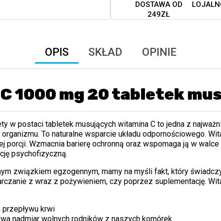
DOSTAWA OD
LOJALN
249ZŁ
OPIS
SKŁAD
OPINIE
 C 1000 mg 20 tabletek mu
ty w postaci tabletek musujących witamina C to jedna z najważ
 organizmu. To naturalne wsparcie układu odpornościowego. Wit
 porcji. Wzmacnia barierę ochronną oraz wspomaga ją w walce 
ycję psychofizyczną.
nym związkiem egzogennym, mamy na myśli fakt, który świadcz
starczanie z wraz z pożywieniem, czy poprzez suplementację. W
 przepływu krwi
suwa nadmiar wolnych rodników z naszych komórek