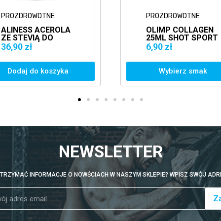
E
PROZDROWOTNE
ROLA
OLIMP COLLAGEN
25ML SHOT SPORT
B.
KOLAGEN PEPTYDY
6,90 zł
KOLAGENOWE
zyka
Wybierz smak
NEWSLETTER
TRZYMAĆ INFORMACJE O NOWŚCIACH W NASZYM SKLEPIE? WPISZ SWÓJ ADRE
Za