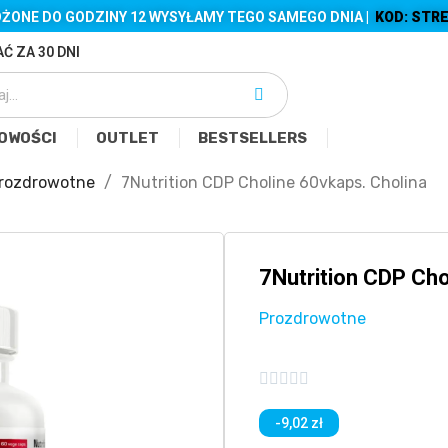
ŻONE DO GODZINY 12 WYSYŁAMY TEGO SAMEGO DNIA |
KOD: STRE
Ć ZA 30 DNI
OWOŚCI
OUTLET
BESTSELLERS
rozdrowotne
7Nutrition CDP Choline 60vkaps. Cholina
7Nutrition CDP Cho
Prozdrowotne





-9,02 zł