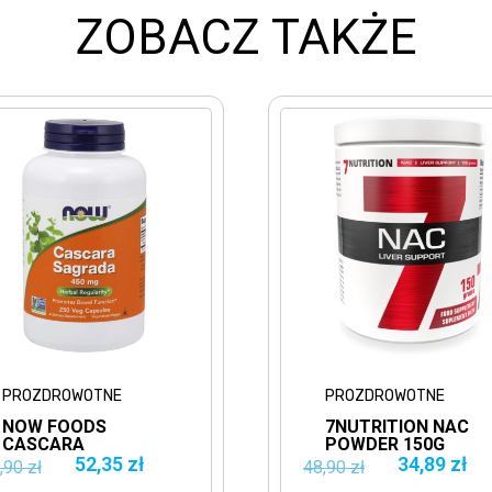
ZOBACZ TAKŻE
ROZDROWOTNE
PROZDROWOTNE
OW FOODS
7NUTRITION NAC
ASCARA
POWDER 150G
AGRADA 450MG
ANTYOKSYDANT
52,35 zł
34,89 zł
0 zł
48,90 zł
50VCAPS.