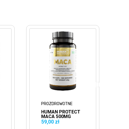
PROZDROWOTNE
PR
HUMAN PROTECT
HU
MACA 500MG
TY
EXTRACT 20:1
10
59,00 zł
39,
100VCAPS.
TY