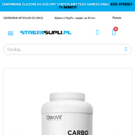
ZAMÓWIENIA ZŁOŻONE DO GODZINY 12 WYSYŁAMY TEGO SAMEGO DNIA |
KOD: STREFA7-
7% RABATU!
Pomoc
DARMOWA WYSYŁKA OD 249ZŁ
Wybierz PayPo i zapłać za 30 dni
ĄGACZE
EJ Z KRYLA)