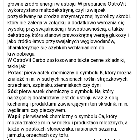
główne źródło energii w ustroju. W preparacie OstroVit
wykorzystano maltodekstrynę, czyli związek
pozyskiwany na drodze enzymatycznej hydrolizy skrobi,
który nie zalega w żołądku, a dodatkowo wyróżnia się
wysoką przyswajalnością i łatwostrawnością, a także
dekstrozę, która stanowi prawoskrętną wersję glukozy i
jako źródło łatwo przyswajalnych węglowodanów,
charakteryzuje się szybkim wchłanianiem do
krwioobiegu.
W OstroVit Carbo zastosowano także cenne składniki,
takie jak:
Potas:
pierwiastek chemiczny o symbolu K, który można
znaleźć m.in. w suchych nasionach roślin strączkowych,
orzechach, szpinaku, ziemniakach czy dyni.
Sód:
pierwiastek chemiczny o symbolu Na, który
najczęściej dostarczany jest do ustroju wraz z solą
kuchenną i produktami zawierającymi ten składnik, m.in.
wędlinami czy pieczywem.
Wapń:
pierwiastek chemiczny o symbolu Ca, który
można znaleźć m.in. w mleku i produktach mlecznych, a
także w pestkach słonecznika, nasionach sezamu,
jarmużu, orzechach czy tofu.