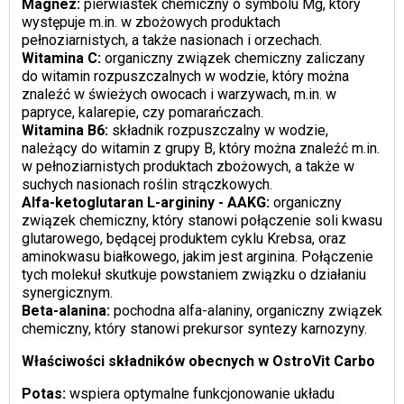
Magnez:
pierwiastek chemiczny o symbolu Mg, który
występuje m.in. w zbożowych produktach
pełnoziarnistych, a także nasionach i orzechach.
Witamina C:
organiczny związek chemiczny zaliczany
do witamin rozpuszczalnych w wodzie, który można
znaleźć w świeżych owocach i warzywach, m.in. w
papryce, kalarepie, czy pomarańczach.
Witamina B6:
składnik rozpuszczalny w wodzie,
należący do witamin z grupy B, który można znaleźć m.in.
w pełnoziarnistych produktach zbożowych, a także w
suchych nasionach roślin strączkowych.
Alfa-ketoglutaran L-argininy - AAKG:
organiczny
związek chemiczny, który stanowi połączenie soli kwasu
glutarowego, będącej produktem cyklu Krebsa, oraz
aminokwasu białkowego, jakim jest arginina. Połączenie
tych molekuł skutkuje powstaniem związku o działaniu
synergicznym.
Beta-alanina:
pochodna alfa-alaniny, organiczny związek
chemiczny, który stanowi prekursor syntezy karnozyny.
Właściwości składników obecnych w OstroVit Carbo
Potas:
wspiera optymalne funkcjonowanie układu