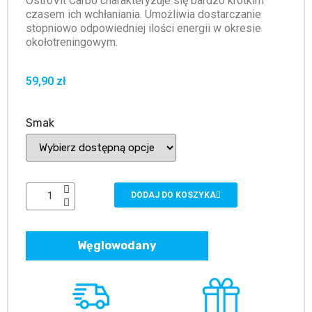
OstroVit Carbo charakteryzuje się bardzo krótkim
czasem ich wchłaniania. Umożliwia dostarczanie
stopniowo odpowiedniej ilości energii w okresie
okołotreningowym.
59,90 zł
Smak
DODAJ DO KOSZYKA
Węglowodany