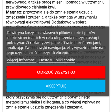
nerwowego, a także pracę mięśni i pomaga w utrzymaniu
prawidłowego ciśnienia krwi.
Magnez:
przyczynia się do zmniejszenia uczucia
zmęczenia i znużenia, a także pomaga w utrzymaniu
równowagi elektrolitowej. Dodatkowo wspiera
prawidłowe funkcjonowanie układu nerwowego i pomaga
we właściwej pracy mięśni.
Ta witryna korzysta z własnych plików cookie i plików
Wapń:
przyczynia się do utrzymania prawidłowego
cookie stron trzecich w celu ulepszenia naszych usług i
metabolizmu energetycznego i pomaga w zachowaniu
pokazywać Ci reklamy związane z Twoimi preferencjami,
optymalnego przekaźnictwa nerwowego, a także wspiera
analizując Twoje nawyki nawigacja. Aby wyrazić zgodę na
właściwe funkcjonowanie mięśni i enzymów trawiennych.
jego użycie, naciśnij przycisk Akceptuj.
Witamina C:
pomaga we właściwej produkcji kolagenu w
Więcej informacji
Dostosuj pliki cookie
celu zapewnienia odpowiedniego funkcjonowania kości,
chrząstki i skóry, a także przyczynia się do zmniejszenia
ODRZUĆ WSZYSTKO
uczucia zmęczenia i znużenia i pomaga w prawidłowym
funkcjonowaniu układu nerwowego i odpornościowego.
Witamina B6:
przyczynia się do utrzymania
AKCEPTUJĘ
prawidłowego metabolizmu energetycznego, a także
wspiera właściwą pracę układu nerwowego. To związek,
który przyczynia się do utrzymania optymalnego
metabolizmu białka i glikogenu, a co więcej wpływa na
zmniejszenie uczucia zmęczenia i znużenia.