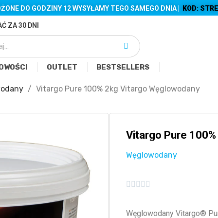
ŻONE DO GODZINY 12 WYSYŁAMY TEGO SAMEGO DNIA |
KOD: STRE
Ć ZA 30 DNI
OWOŚCI
OUTLET
BESTSELLERS
wodany
Vitargo Pure 100% 2kg Vitargo Węglowodany
Vitargo Pure 100%
Węglowodany





Węglowodany Vitargo® Pure bez żadnych dodatków, smaku, ani