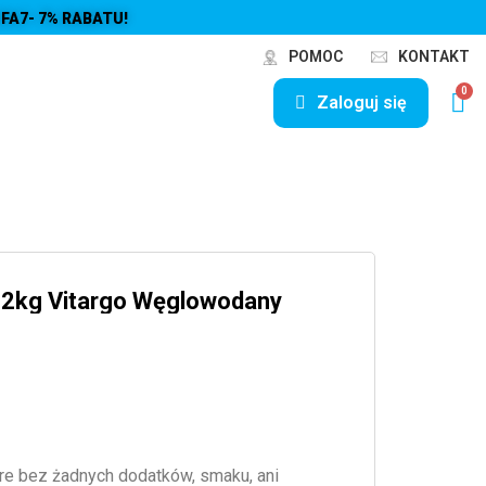
FA7- 7% RABATU!
POMOC
KONTAKT
Zaloguj się
 2kg Vitargo Węglowodany