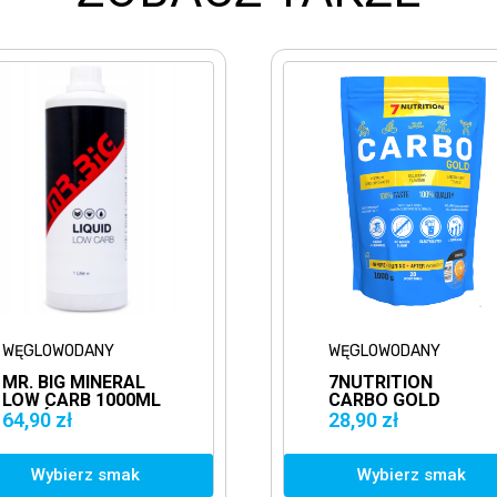
WĘGLOWODANY
WĘGL
7NUTRITION
EVOL
CARBO GOLD
CARB
1000G
CARB
28,90 zł
34,90
WĘGLOWODANY
WĘG
Wybierz smak
Wy