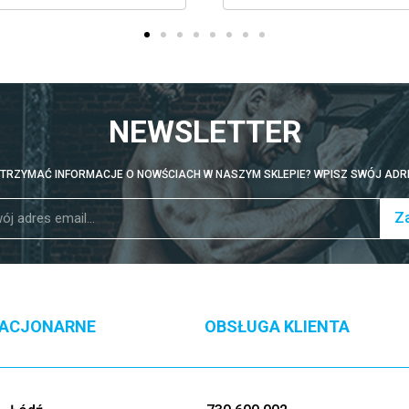
NEWSLETTER
TRZYMAĆ INFORMACJE O NOWŚCIACH W NASZYM SKLEPIE? WPISZ SWÓJ ADRE
Za
TACJONARNE
OBSŁUGA KLIENTA