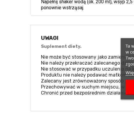
Napełnij shaker wodą (ok. 200 ml), wsyp 2,5
ponownie wstrząsaj.
UWAGI
Ta w
Suplement diety.
w ce
Nie może być stosowany jako zamiennik b
Twoi
Nie należy przekraczać zalecanego dzien
zgod
Nie stosować w przypadku uczulenia na k
Więc
Produktu nie należy podawać matkom kar
Zalecany jest zrównoważony sposób żywie
Przechowywać w suchym miejscu, w temp
Chronić przed bezpośrednim działaniem 