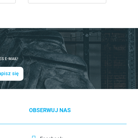
S E-MAIL!
pisz się
OBSERWUJ NAS