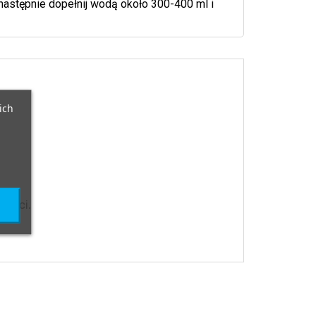
 następnie dopełnij wodą około 300-400 ml i
ich
zieci.