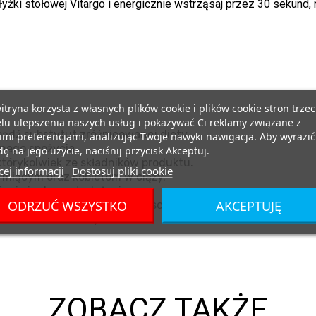
 łyżki stołowej Vitargo i energicznie wstrząsaj przez 30 sekund,
itryna korzysta z własnych plików cookie i plików cookie stron trzec
lu ulepszenia naszych usług i pokazywać Ci reklamy związane z
ądź substytut zróżnicowanej diety.
mi preferencjami, analizując Twoje nawyki nawigacja. Aby wyrazić
nego spożycia.
ę na jego użycie, naciśnij przycisk Akceptuj.
tórykolwiek ze składników produktu.
ej informacji
Dostosuj pliki cookie
miącym oraz kobietom w ciąży.
nia i zdrowy tryb życia.
ODRZUĆ WSZYSTKO
AKCEPTUJĘ
eraturze pokojowej, w miejscu niedostępnym dla małych d
promieni słonecznych.
ZOBACZ TAKŻE