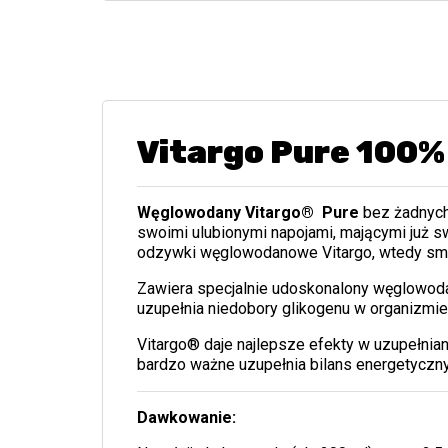
Vitargo Pure 100%
Węglowodany Vitargo®
Pure
bez żadnych
swoimi ulubionymi napojami, mającymi już s
odzywki węglowodanowe Vitargo, wtedy sma
Zawiera specjalnie udoskonalony węglowodan
uzupełnia niedobory glikogenu w organizmie.
Vitargo® daje najlepsze efekty w uzupełni
bardzo ważne uzupełnia bilans energetyczn
Dawkowanie: