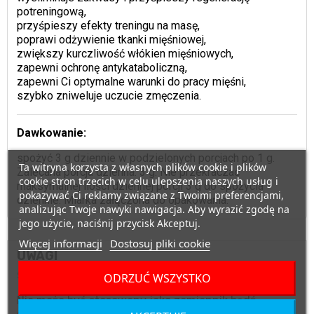
potreningową,
przyśpieszy efekty treningu na masę,
poprawi odżywienie tkanki mięśniowej,
zwiększy kurczliwość włókien mięśniowych,
zapewni ochronę antykataboliczną,
zapewni Ci optymalne warunki do pracy mięśni,
szybko zniweluje uczucie zmęczenia.
Dawkowanie:
spożyć 3 g dziennie w podzielonych porcjach po 1 g.
Ta witryna korzysta z własnych plików cookie i plików
Zalecana porcja dzienna: 3 g. Nie przekraczać
cookie stron trzecich w celu ulepszenia naszych usług i
maksymalnej ilości dziennej porcji 3 g do spożycia
pokazywać Ci reklamy związane z Twoimi preferencjami,
dziennie. Miarka załączona do opakowania.
analizując Twoje nawyki nawigacja. Aby wyrazić zgodę na
jego użycie, naciśnij przycisk Akceptuj.
Więcej informacji
Dostosuj pliki cookie
UWAGI
Suplement diety.
ODRZUĆ WSZYSTKO
Nie może być stosowany jako zamiennik bądź