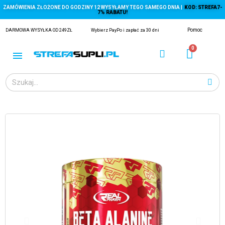
ZAMÓWIENIA ZŁOŻONE DO GODZINY 12 WYSYŁAMY TEGO SAMEGO DNIA |
KOD: STREFA7-
7% RABATU!
Pomoc
DARMOWA WYSYŁKA OD 249ZŁ
Wybierz PayPo i zapłać za 30 dni
ĄGACZE
EJ Z KRYLA)