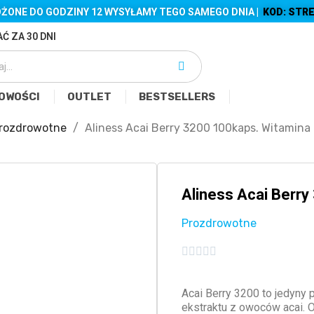
ŻONE DO GODZINY 12 WYSYŁAMY TEGO SAMEGO DNIA |
KOD: STRE
Ć ZA 30 DNI
OWOŚCI
OUTLET
BESTSELLERS
rozdrowotne
Aliness Acai Berry 3200 100kaps. Witamina
Aliness Acai Berr
Prozdrowotne





Acai Berry 3200 to jedyny 
ekstraktu z owoców acai