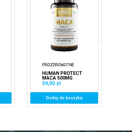
PROZDROWOTNE
P
HUMAN PROTECT
H
MACA 500MG
T
EXTRACT 20:1
1
59,00 zł
3
100VCAPS.
T
WITALNOŚĆ
Dodaj do koszyka