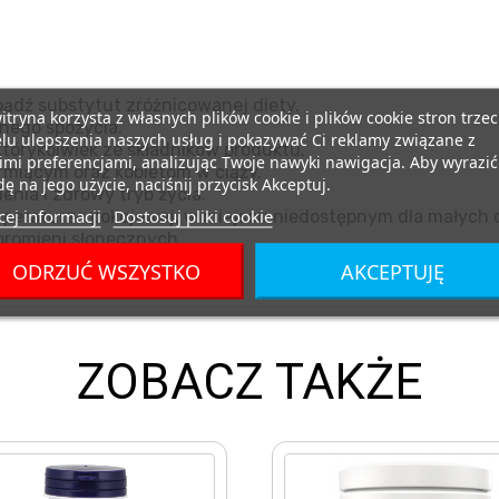
ądź substytut zróżnicowanej diety.
itryna korzysta z własnych plików cookie i plików cookie stron trzec
nego spożycia.
lu ulepszenia naszych usług i pokazywać Ci reklamy związane z
tórykolwiek ze składników produktu.
mi preferencjami, analizując Twoje nawyki nawigacja. Aby wyrazić
miącym oraz kobietom w ciąży.
ę na jego użycie, naciśnij przycisk Akceptuj.
nia i zdrowy tryb życia.
ej informacji
Dostosuj pliki cookie
eraturze pokojowej, w miejscu niedostępnym dla małych d
promieni słonecznych.
ODRZUĆ WSZYSTKO
AKCEPTUJĘ
ZOBACZ TAKŻE