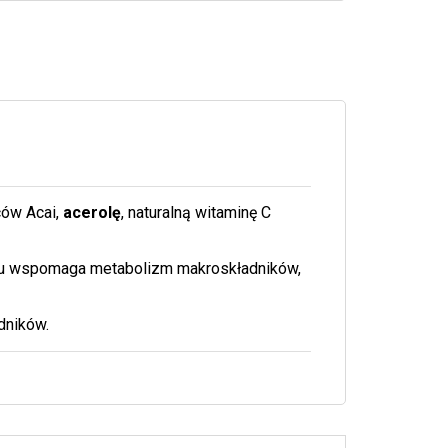
ów Acai,
acerolę
, naturalną witaminę C
u wspomaga metabolizm makroskładników,
dników.