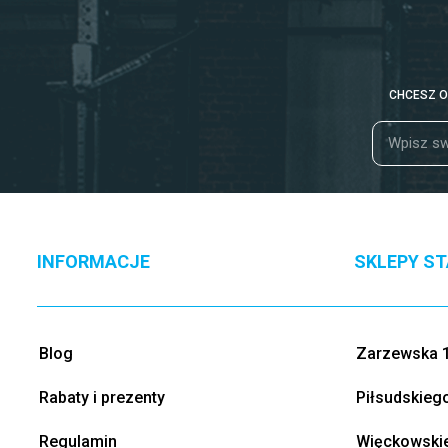
CHCESZ O
INFORMACJE
SKLEPY S
Blog
Zarzewska 1
Rabaty i prezenty
Piłsudskieg
Regulamin
Więckowskie