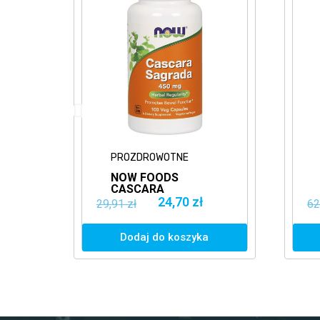
PROZDROWOTNE
NOW FOODS
G
CASCARA
SAGRADA 450MG
24,70 zł
29,91 zł
62
100VKAPS.
WSPARCIE JELIT
Dodaj do koszyka