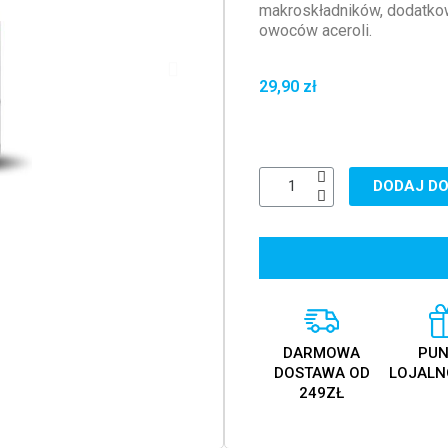
makroskładników, dodatkow
owoców aceroli.
29,90 zł
DODAJ DO
DARMOWA
PUN
DOSTAWA OD
LOJALN
249ZŁ