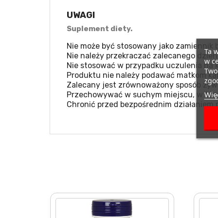
UWAGI
Suplement diety.
Nie może być stosowany jako zamiennik b
Ta w
Nie należy przekraczać zalecanego dzien
w ce
Nie stosować w przypadku uczulenia na k
Twoi
Produktu nie należy podawać matkom kar
zgod
Zalecany jest zrównoważony sposób żywie
Więc
Przechowywać w suchym miejscu, w temp
Chronić przed bezpośrednim działaniem 