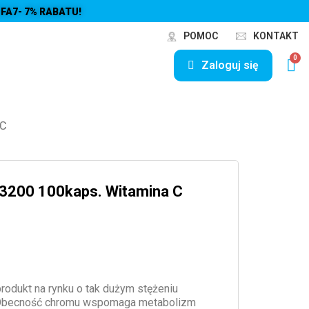
FA7- 7% RABATU!
POMOC
KONTAKT
Zaloguj się
 C
y 3200 100kaps. Witamina C
produkt na rynku o tak dużym stężeniu
. Obecność chromu wspomaga metabolizm