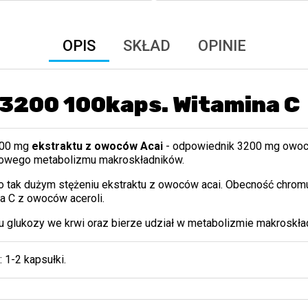
OPIS
SKŁAD
OPINIE
y 3200 100kaps. Witamina C
800 mg
ekstraktu z owoców Acai
- odpowiednik 3200 mg owoc
łowego metabolizmu makroskładników.
 o tak dużym stężeniu ekstraktu z owoców acai. Obecność
chrom
a C z owoców aceroli.
u glukozy we krwi oraz bierze udział w metabolizmie makroskła
a
: 1-2 kapsułki.