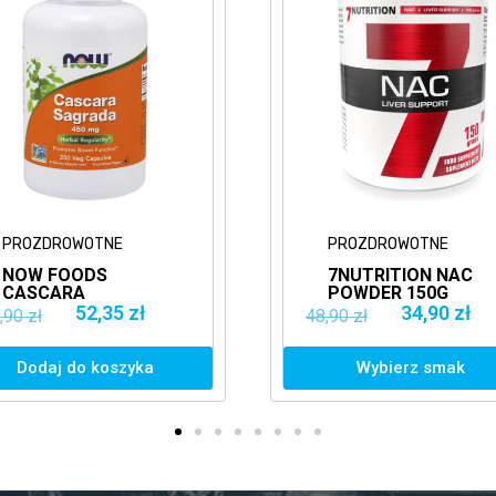
PROZDROWOTNE
PROZDROWOTNE
NOW FOODS
7NUTRITION NAC
CASCARA
POWDER 150G
SAGRADA 450MG
ANTYOKSYDANT
52,35 zł
34,90 zł
,90 zł
48,90 zł
250VCAPS.
SZAKŁAK
AMERYKAŃSKI
Dodaj do koszyka
Wybierz smak