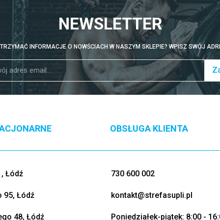
NEWSLETTER
TRZYMAĆ INFORMACJE O NOWŚCIACH W NASZYM SKLEPIE? WPISZ SWÓJ ADRE
Za
TACJONARNE
OBSŁUGA KLIENTA
, Łódź
730 600 002
o 95, Łódź
kontakt@strefasupli.pl
go 48, Łódź
Poniedziałek-piątek: 8:00 - 16