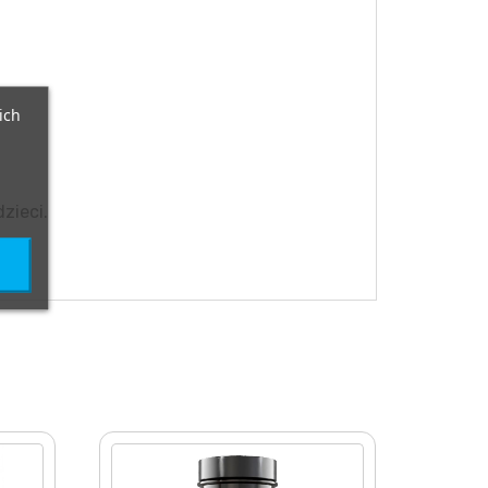
ich
zieci.