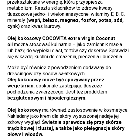
przekształcane w energię, która przyspiesza
metabolizm. Reszta składników to zdrowe kwasy
tłuszczowe jedno- i wielonienasycone, witaminy E, B, C,
minerały
(wapń, żelazo, magnez, fosfor, potas, sód,
cynk)
oraz kwas laurowy.
Olej kokosowy COCOVITA extra virgin Coconut
oil
można stosować kulinarnie – jako zamiennik masła
lub bazę do wypieku ciast, tortów czy deserów. Sprawdzi
się w każdej kuchni do smażenia, pieczenia i duszenia.
Może być również z powodzeniem dodawany do
dressingów czy sosów sałatkowych.
Olej kokosowy może być spożywany przez
wegetarian,
doskonale zastępując tłuszcze
pochodzenia zwierzęcego. Jest też produktem
bezglutenowym i hipoalergicznym.
Olej kokosowy
ma również zastosowanie w kosmetyce.
Nakładany jako krem dla skóry wysuszonej nadaje jej
zdrowy wygląd.
Świetnie sprawdza się przy skórze
trądzikowej i tłustej, a także jako pielęgnacja skóry
głowy i włosów.