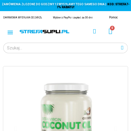
ZAMÓWIENIA ZŁOŻONE DO GODZINY 12 WYSYŁAMY TEGO SAMEGO DNIA |
KOD: STREFA7-
7% RABATU!
Pomoc
DARMOWA WYSYŁKA OD 249ZŁ
Wybierz PayPo i zapłać za 30 dni
ĄGACZE
EJ Z KRYLA)