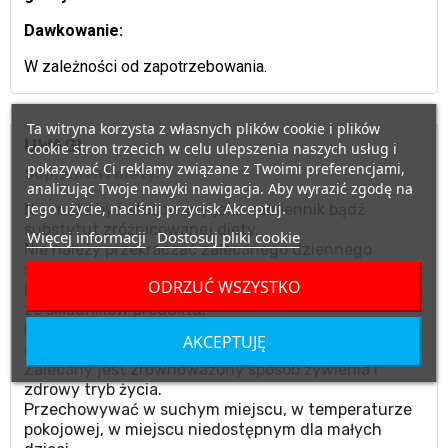
Dawkowanie:
W zależności od zapotrzebowania.
Ta witryna korzysta z własnych plików cookie i plików
UWAGI
cookie stron trzecich w celu ulepszenia naszych usług i
pokazywać Ci reklamy związane z Twoimi preferencjami,
Suplement diety.
analizując Twoje nawyki nawigacja. Aby wyrazić zgodę na
jego użycie, naciśnij przycisk Akceptuj.
Nie może być stosowany jako zamiennik bądź
substytut zróżnicowanej diety.
Więcej informacji
Dostosuj pliki cookie
Nie należy przekraczać zalecanego dziennego
spożycia.
ODRZUĆ WSZYSTKO
Nie stosować w przypadku uczulenia na którykolwiek
ze składników produktu.
Produktu nie należy podawać matkom karmiącym
AKCEPTUJĘ
oraz kobietom w ciąży.
Zalecany jest zrównoważony sposób żywienia i
zdrowy tryb życia.
Przechowywać w suchym miejscu, w temperaturze
pokojowej, w miejscu niedostępnym dla małych